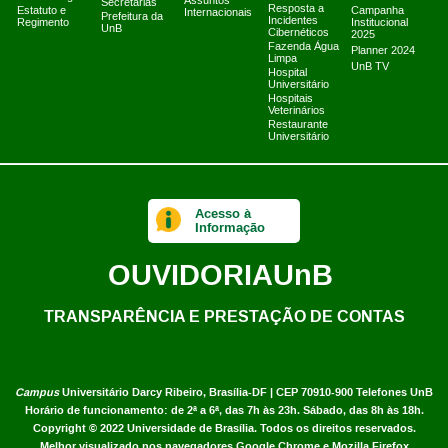
Assuntos
Secretarias
Resposta a
Estatuto e
Campanha
Internacionais
Prefeitura da
Incidentes
Regimento
Institucional
UnB
Cibernéticos
2025
Fazenda Água
Planner 2024
Limpa
UnB TV
Hospital
Universitário
Hospitais
Veterinários
Restaurante
Universitário
Acesso à
Informação
OUVIDORIA
UnB
TRANSPARÊNCIA E PRESTAÇÃO DE CONTAS
Campus
Universitário Darcy Ribeiro,
Brasília-DF | CEP 70910-900
Telefones UnB
Horário de funcionamento: de 2ª a 6ª, das 7h às 23h. Sábado, das 8h às 18h.
Copyright © 2022
Universidade de Brasília
.
Todos os direitos reservados.
Melhor visualizado nos navegadores Google Chrome e Mozilla Firefox