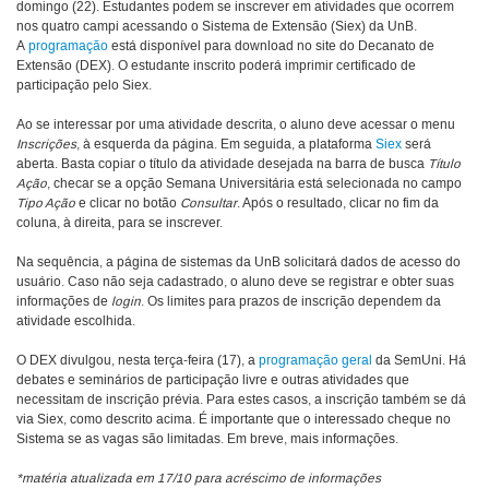
domingo (22). Estudantes podem se inscrever em atividades que ocorrem
nos quatro campi acessando o Sistema de Extensão (Siex) da UnB.
A
programação
está disponível para download no site do Decanato de
Extensão (DEX). O estudante inscrito poderá imprimir certificado de
participação pelo Siex.
Ao se interessar por uma atividade descrita, o aluno deve acessar o menu
Inscrições
, à esquerda da página. Em seguida, a plataforma
Siex
será
aberta. Basta copiar o título da atividade desejada na barra de busca
Título
Ação
, checar se a opção Semana Universitária está selecionada no campo
Tipo Ação
e clicar no botão
Consultar
. Após o resultado, clicar no fim da
coluna, à direita, para se inscrever.
Na sequência, a página de sistemas da UnB solicitará dados de acesso do
usuário. Caso não seja cadastrado, o aluno deve se registrar e obter suas
informações de
login
. Os limites para prazos de inscrição dependem da
atividade escolhida.
O DEX divulgou, nesta terça-feira (17), a
programação geral
da SemUni. Há
debates e seminários de participação livre e outras atividades que
necessitam de inscrição prévia. Para estes casos, a inscrição também se dá
via Siex, como descrito acima. É importante que o interessado cheque no
Sistema se as vagas são limitadas. Em breve, mais informações.
*matéria atualizada em 17/10 para acréscimo de informações