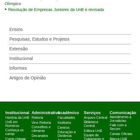
Olímpico
Resolução de Empresas Juniores da UnB é revisada
Ensino
Pesquisas, Estudos e Projetos
Extensão
Institucional
Informes
Artigos de Opinião
Institucional
Administrativo
Acadêmico
Serviços
Comunicação
Atendimento a
História da UnB
Reitoria
Faculdades
Arquivo Central
Jornalistas
UnB em
Biblioteca
Vice-Reitoria
Institutos
Fale com a
Números
Central
Conselhos e
Centros
Secom
Conheça os
câmaras
Editora UnB
Educação a
campi
Canais Oficiais
Equipe de
Decanatos
Distância
Como chegar
Tratamento e
Marca UnB