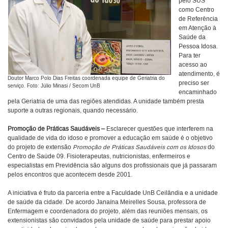
pelo SUS
como Centro
de Referência
em Atenção à
Saúde da
Pessoa Idosa.
Para ter
acesso ao
atendimento, é
Doutor Marco Polo Dias Freitas coordenada equipe de Geriatria do
preciso ser
serviço. Foto: Júlio Minasi / Secom UnB
encaminhado
pela Geriatria de uma das regiões atendidas. A unidade também presta
suporte a outras regionais, quando necessário.
Promoção de Práticas Saudáveis –
Esclarecer questões que interferem na
qualidade de vida do idoso e promover a educação em saúde é o objetivo
do projeto de extensão
Promoção de Práticas Saudáveis com os Idosos
do
Centro de Saúde 09. Fisioterapeutas, nutricionistas, enfermeiros e
especialistas em Previdência são alguns dos profissionais que já passaram
pelos encontros que acontecem desde 2001.
A iniciativa é fruto da parceria entre a Faculdade UnB Ceilândia e a unidade
de saúde da cidade. De acordo Janaína Meirelles Sousa, professora de
Enfermagem e coordenadora do projeto, além das reuniões mensais, os
extensionistas são convidados pela unidade de saúde para prestar apoio