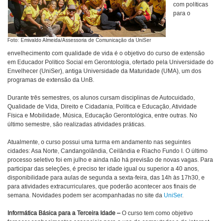
com políticas
para o
Foto: Emivaldo Almeida/Assessoria de Comunicação da UniSer
envelhecimento com qualidade de vida é o objetivo do curso de extensão
em Educador Político Social em Gerontologia, ofertado pela Universidade do
Envelhecer (UniSer), antiga Universidade da Maturidade (UMA), um dos
programas de extensão da UnB.
Durante três semestres, os alunos cursam disciplinas de Autocuidado,
Qualidade de Vida, Direito e Cidadania, Política e Educação, Atividade
Física e Mobilidade, Música, Educação Gerontológica, entre outras. No
último semestre, são realizadas atividades práticas.
Atualmente, o curso possui uma turma em andamento nas seguintes
cidades: Asa Norte, Candangolândia, Ceilândia e Riacho Fundo I. O último
processo seletivo foi em julho e ainda não há previsão de novas vagas. Para
participar das seleções, é preciso ter idade igual ou superior a 40 anos,
disponibilidade para aulas de segunda a sexta-feira, das 14h às 17h30, e
para atividades extracurriculares, que poderão acontecer aos finais de
semana. Novidades podem ser acompanhadas no site da
UniSer
.
Informática Básica para a Terceira Idade –
O curso tem como objetivo