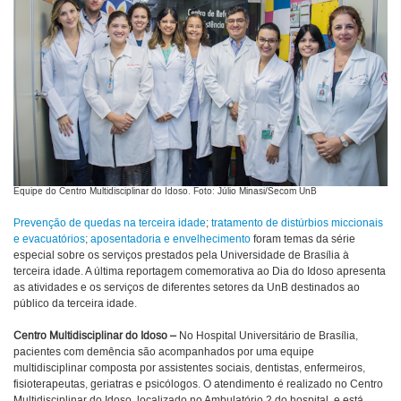
Equipe do Centro Multidisciplinar do Idoso. Foto: Júlio Minasi/Secom UnB
Prevenção de quedas na terceira idade
;
tratamento de distúrbios miccionais
e evacuatórios
;
aposentadoria e envelhecimento
foram temas da série
especial sobre os serviços prestados pela Universidade de Brasília à
terceira idade. A última reportagem comemorativa ao Dia do Idoso apresenta
as atividades e os serviços de diferentes setores da UnB destinados ao
público da terceira idade.
Centro Multidisciplinar do Idoso –
No Hospital Universitário de Brasília,
pacientes com demência são acompanhados por uma equipe
multidisciplinar composta por assistentes sociais, dentistas, enfermeiros,
fisioterapeutas, geriatras e psicólogos. O atendimento é realizado no Centro
Multidisciplinar do Idoso, localizado no Ambulatório 2 do hospital, e está