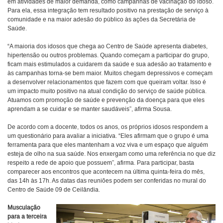
em atividades de maior demanda, como campanhas de vacinação do idoso.
Para ela, essa integração tem resultado positivo na prestação de serviço à
comunidade e na maior adesão do público às ações da Secretária de
Saúde.
“A maioria dos idosos que chega ao Centro de Saúde apresenta diabetes,
hipertensão ou outros problemas. Quando começam a participar do grupo,
ficam mais estimulados a cuidarem da saúde e sua adesão ao tratamento e
às campanhas torna-se bem maior. Muitos chegam depressivos e começam
a desenvolver relacionamentos que fazem com que queiram voltar. Isso é
um impacto muito positivo na atual condição do serviço de saúde pública.
Atuamos com promoção de saúde e prevenção da doença para que eles
aprendam a se cuidar e se manter saudáveis”, afirma Sousa.
De acordo com a docente, todos os anos, os próprios idosos respondem a
um questionário para avaliar a iniciativa. “Eles afirmam que o grupo é uma
ferramenta para que eles mantenham a voz viva e um espaço que alguém
esteja de olho na sua saúde. Nos enxergam como uma referência no que diz
respeito a rede de apoio que possuem”, afirma. Para participar, basta
comparecer aos encontros que acontecem na última quinta-feira do mês,
das 14h às 17h. As datas das reuniões podem ser conferidas no mural do
Centro de Saúde 09 de Ceilândia.
Musculação
para a terceira