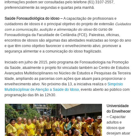
informações podem ser consultadas pelo telefone (61) 3107-2557,
preferencialmente às segundas e quartas pela manhã.
Saúde Fonoaudiológica do idoso –
A capacitação de profissionais e
cuidadores de idosos é o principal objetivo do projeto de extensão
Cuidados
com a comunicação, audição e alimentação do idoso
do curso de
Fonoaudiologia da Faculdade de Ceilândia (FCE). Palestras, oficinas,
encontros de idosos são algumas das atividades realizadas ao longo do ano
e que têm como objetivo favorecer o envelhecimento ativo, promover a
segurança alimentar e a comunicação do idoso fragilizado.
Iniciado em julho de 2015, pelo programa de Fonoaudiologia na Promoção
da Saúde, atualmente o projeto foi vinculado também ao Centro de Estudos
Avançados Multidisciplinares no Núcleo de Estudos e Pesquisas da Terceira
Idade, ampliando as parcerias com ações que atuam para proporcionar o
envelhecimento ativo. No próximo dia 13, a iniciativa realiza o
Simpósio
Multidisciplinar de Atenção a Saúde do Idoso
, evento aberto ao público com
programação das 8h às 12h30.
Universidade
do Envelhecer
–
Capacitar
adultos e
idosos que
desejam atuar