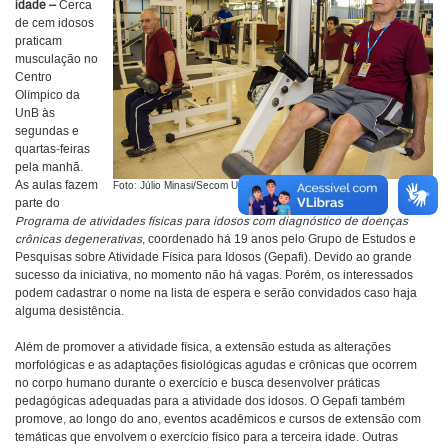
idade –
Cerca
de cem idosos
praticam
musculação no
Centro
Olímpico da
UnB às
segundas e
quartas-feiras
pela manhã.
As aulas fazem
Foto: Júlio Minasi/Secom UnB
parte do
Programa de atividades físicas para idosos com diagnóstico de doenças
crônicas degenerativas
, coordenado há 19 anos pelo Grupo de Estudos e
Pesquisas sobre Atividade Física para Idosos (Gepafi). Devido ao grande
sucesso da iniciativa, no momento não há vagas. Porém, os interessados
podem cadastrar o nome na lista de espera e serão convidados caso haja
alguma desistência.
Além de promover a atividade física, a extensão estuda as alterações
morfológicas e as adaptações fisiológicas agudas e crônicas que ocorrem
no corpo humano durante o exercício e busca desenvolver práticas
pedagógicas adequadas para a atividade dos idosos. O Gepafi também
promove, ao longo do ano, eventos acadêmicos e cursos de extensão com
temáticas que envolvem o exercício físico para a terceira idade. Outras