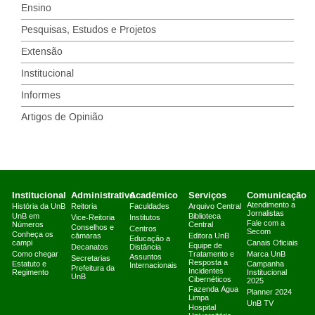
Ensino
Pesquisas, Estudos e Projetos
Extensão
Institucional
Informes
Artigos de Opinião
Institucional
Administrativo
Acadêmico
Serviços
Comunicação
Atendimento a
História da UnB
Reitoria
Faculdades
Arquivo Central
Jornalistas
UnB em
Biblioteca
Vice-Reitoria
Institutos
Fale com a
Números
Central
Conselhos e
Centros
Secom
Conheça os
câmaras
Editora UnB
Educação a
campi
Canais Oficiais
Equipe de
Decanatos
Distância
Como chegar
Tratamento e
Marca UnB
Assuntos
Secretarias
Resposta a
Estatuto e
Campanha
Internacionais
Prefeitura da
Incidentes
Regimento
Institucional
UnB
Cibernéticos
2025
Fazenda Água
Planner 2024
Limpa
UnB TV
Hospital