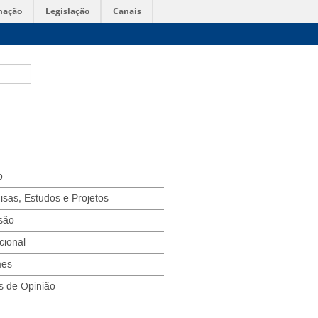
mação
Legislação
Canais
o
isas, Estudos e Projetos
são
ucional
mes
s de Opinião