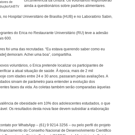
circunferência da cintura. Os voluntários responderão
fatores de
ainda a questionários sobre padrões alimentares.
rodução/UnBTV
 no Hospital Universitário de Brasília (HUB) e no Laboratório Sabin,
egrantes do Erica no Restaurante Universitário (RU) teve a adesão
is 600.
res foi uma das recrutadas. “Eu estava querendo saber como eu
saúde] demoram. Achei uma boa”, compartilha.
ovos voluntários, o Erica pretende localizar os participantes de
rificar a atual situação de saúde. À época, mais de 2 mil
hoje com idades entre 24 e 30 anos, passaram pelas avaliações. A
s dados sirvam de parâmetro para entender a evolução dos
rentes fases da vida. As coletas também serão comparadas àquelas
evalência de obesidade em 10% dos adolescentes estudados, o que
dável. Os resultados desta nova fase devem subsidiar a elaboração
ontato por WhatsApp – (61) 9 9214-3256 – ou pelo perfil do projeto
 financiamento do Conselho Nacional de Desenvolvimento Científico