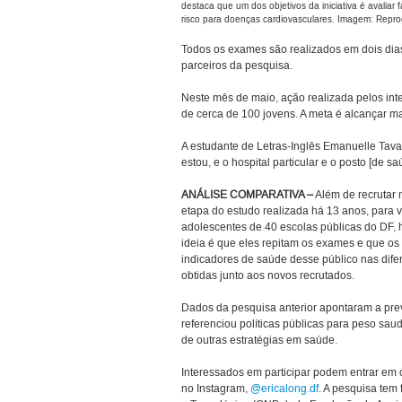
destaca que um dos objetivos da iniciativa é avaliar 
risco para doenças cardiovasculares. Imagem: Rep
Todos os exames são realizados em dois dias,
parceiros da pesquisa.
Neste mês de maio, ação realizada pelos int
de cerca de 100 jovens. A meta é alcançar ma
A estudante de Letras-Inglês Emanuelle Tava
estou, e o hospital particular e o posto [de 
ANÁLISE COMPARATIVA –
Além de recrutar n
etapa do estudo realizada há 13 anos, para ve
adolescentes de 40 escolas públicas do DF, 
ideia é que eles repitam os exames e que o
indicadores de saúde desse público nas dife
obtidas junto aos novos recrutados.
Dados da pesquisa anterior apontaram a pr
referenciou políticas públicas para peso sau
de outras estratégias em saúde.
Interessados em participar podem entrar em c
no Instagram,
@ericalong.df
. A pesquisa tem