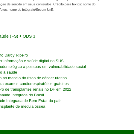
ração de sentido em seus conteúdos. Crédito para textos: nome do
fotos: nome do fotógrafo/Secom UnB.
aúde (FS)
ODS 3
o Darcy Ribeiro
er informação e saúde digital no SUS
odontológico a pessoas em vulnerabilidade social
ão à saúde
o ao manejo do risco de câncer uterino
ra exames cardiorrespiratórios gratuitos
mero de transplantes renais no DF em 2022
saúde Integrada do Brasil
úde Integrada de Bem-Estar do país
transplante de medula óssea