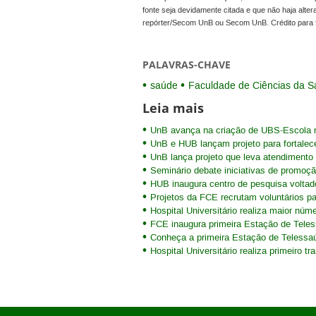
fonte seja devidamente citada e que não haja alte
repórter/Secom UnB ou Secom UnB. Crédito para 
PALAVRAS-CHAVE
saúde
Faculdade de Ciências da S
Leia mais
UnB avança na criação de UBS-Escola n
UnB e HUB lançam projeto para fortalec
UnB lança projeto que leva atendimento 
Seminário debate iniciativas de promoç
HUB inaugura centro de pesquisa voltad
Projetos da FCE recrutam voluntários pa
Hospital Universitário realiza maior nú
FCE inaugura primeira Estação de Teles
Conheça a primeira Estação de Telessa
Hospital Universitário realiza primeiro 