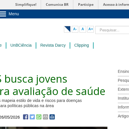
Simplifique!
Comunica BR
Participe
Acesso à infor
Menu
Sobre a UnB
Unidades acadêmicas
Pesquisar...
A-
A
A+
Estude na UnB
Graduação
Pós-Graduação
e
UnBCiência
Revista Darcy
Clipping
Administração
Servidor
Ensin
S busca jovens
Pesqu
ra avaliação de saúde
Exten
Instit
 mapeia estilo de vida e riscos para doenças
ara políticas públicas na área
Infor
Artigo
26/05/2026