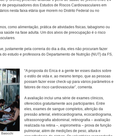
inar de pesquisadores dos Estudos de Riscos Cardiovasculares em
ários nesta faixa etária que morem no Distrito Federal ou no
nos, como alimentação, prática de atividades físicas, tabagismo ou
r na saúde na fase adulta. Um dos alvos de preocupação é o risco
sculares.
, justamente pela correria do dia a dia, eles não procuram fazer
a do estudo e professora do Departamento de Nutrição (NUT) da FS,
“A proposta do Erica é a gente ter esses dados sobre
o estilo de vida e, ao mesmo tempo, que as pessoas
possam fazer esse check-up para vários parâmetros e
fatores de risco cardiovascular”, comenta.
A avaliação inclui uma série de exames clínicos,
oferecidos gratuitamente aos participantes. Entre
eles, exames de sangue completos, aferição da
pressão arterial, eletrocardiograma, ecocardiograma,
ultrassonografia abdominal, retinografia – avaliação
realizada na retina –, espirometria – prova de função
pulmonar, além de medições de peso, altura e
 Baiocchi