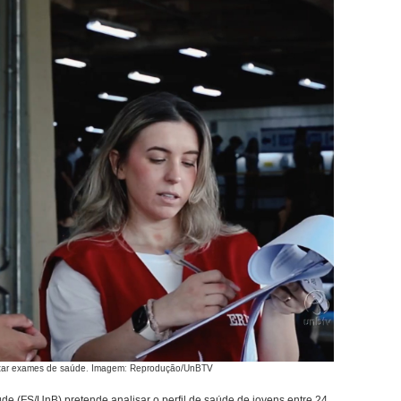
alizar exames de saúde. Imagem: Reprodução/UnBTV
e (FS/UnB) pretende analisar o perfil de saúde de jovens entre 24