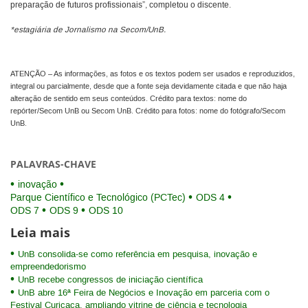
preparação de futuros profissionais”, completou o discente.
*estagiária de Jornalismo na Secom/UnB.
ATENÇÃO – As informações, as fotos e os textos podem ser usados e reproduzidos,
integral ou parcialmente, desde que a fonte seja devidamente citada e que não haja
alteração de sentido em seus conteúdos. Crédito para textos: nome do
repórter/Secom UnB ou Secom UnB. Crédito para fotos: nome do fotógrafo/Secom
UnB.
PALAVRAS-CHAVE
inovação
Parque Científico e Tecnológico (PCTec)
ODS 4
ODS 7
ODS 9
ODS 10
Leia mais
UnB consolida-se como referência em pesquisa, inovação e
empreendedorismo
UnB recebe congressos de iniciação científica
UnB abre 16ª Feira de Negócios e Inovação em parceria com o
Festival Curicaca, ampliando vitrine de ciência e tecnologia