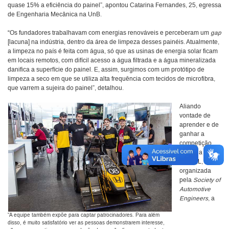
quase 15% a eficiência do painel”, apontou Catarina Fernandes, 25, egressa
de Engenharia Mecânica na UnB.
“Os fundadores trabalhavam com energias renováveis e perceberam um
gap
[lacuna] na indústria, dentro da área de limpeza desses painéis. Atualmente,
a limpeza no país é feita com água, só que as usinas de energia solar ficam
em locais remotos, com difícil acesso a água filtrada e a água mineralizada
danifica a superfície do painel. E, assim, surgimos com um protótipo de
limpeza a seco em que se utiliza alta frequência com tecidos de microfibra,
que varrem a sujeira do painel”, detalhou.
Aliando
vontade de
aprender e de
ganhar a
competição
Fórmula SAE
BRASIL,
organizada
pela
Society of
Automotive
Engineers
, a
“A equipe também expõe para captar patrocinadores. Para além
disso, é muito satisfatório ver as pessoas demonstrarem interesse,