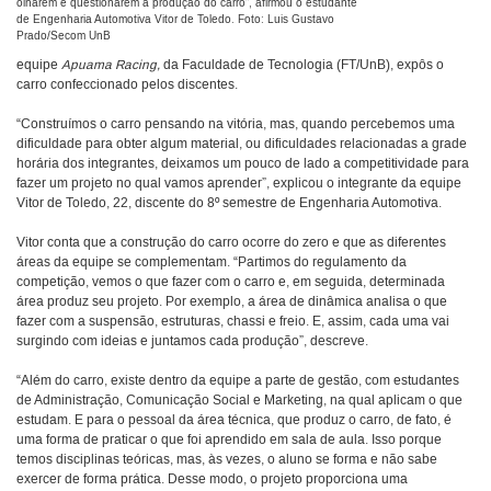
olharem e questionarem a produção do carro”, afirmou o estudante
de Engenharia Automotiva Vitor de Toledo. Foto: Luis Gustavo
Prado/Secom UnB
equipe
Apuama Racing,
da Faculdade de Tecnologia (FT/UnB), expôs o
carro confeccionado pelos discentes.
“Construímos o carro pensando na vitória, mas, quando percebemos uma
dificuldade para obter algum material, ou dificuldades relacionadas a grade
horária dos integrantes, deixamos um pouco de lado a competitividade para
fazer um projeto no qual vamos aprender”, explicou o integrante da equipe
Vitor de Toledo, 22, discente do 8º semestre de Engenharia Automotiva.
Vitor conta que a construção do carro ocorre do zero e que as diferentes
áreas da equipe se complementam. “Partimos do regulamento da
competição, vemos o que fazer com o carro e, em seguida, determinada
área produz seu projeto. Por exemplo, a área de dinâmica analisa o que
fazer com a suspensão, estruturas, chassi e freio. E, assim, cada uma vai
surgindo com ideias e juntamos cada produção”, descreve.
“Além do carro, existe dentro da equipe a parte de gestão, com estudantes
de Administração, Comunicação Social e Marketing, na qual aplicam o que
estudam. E para o pessoal da área técnica, que produz o carro, de fato, é
uma forma de praticar o que foi aprendido em sala de aula. Isso porque
temos disciplinas teóricas, mas, às vezes, o aluno se forma e não sabe
exercer de forma prática. Desse modo, o projeto proporciona uma