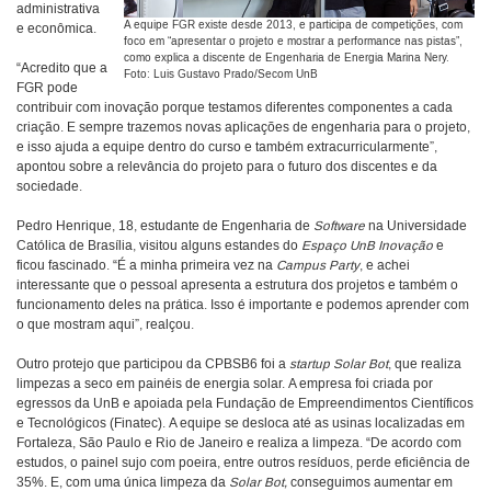
administrativa
A equipe FGR existe desde 2013, e participa de competições, com
e econômica.
foco em “apresentar o projeto e mostrar a performance nas pistas”,
como explica a discente de Engenharia de Energia Marina Nery.
“Acredito que a
Foto: Luis Gustavo Prado/Secom UnB
FGR pode
contribuir com inovação porque testamos diferentes componentes a cada
criação. E sempre trazemos novas aplicações de engenharia para o projeto,
e isso ajuda a equipe dentro do curso e também extracurricularmente”,
apontou sobre a relevância do projeto para o futuro dos discentes e da
sociedade.
Pedro Henrique, 18, estudante de Engenharia de
Software
na Universidade
Católica de Brasília, visitou alguns estandes do
Espaço UnB Inovação
e
ficou fascinado. “É a minha primeira vez na
Campus Party
, e achei
interessante que o pessoal apresenta a estrutura dos projetos e também o
funcionamento deles na prática. Isso é importante e podemos aprender com
o que mostram aqui”, realçou.
Outro protejo que participou da CPBSB6 foi a
startup Solar Bot
, que realiza
limpezas a seco em painéis de energia solar. A empresa foi criada por
egressos da UnB e apoiada pela Fundação de Empreendimentos Científicos
e Tecnológicos (Finatec). A equipe se desloca até as usinas localizadas em
Fortaleza, São Paulo e Rio de Janeiro e realiza a limpeza. “De acordo com
estudos, o painel sujo com poeira, entre outros resíduos, perde eficiência de
35%. E, com uma única limpeza da
Solar Bot,
conseguimos aumentar em