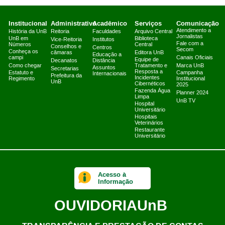
Institucional
Administrativo
Acadêmico
Serviços
Comunicação
Atendimento a
História da UnB
Reitoria
Faculdades
Arquivo Central
Jornalistas
UnB em
Biblioteca
Vice-Reitoria
Institutos
Fale com a
Números
Central
Conselhos e
Centros
Secom
Conheça os
câmaras
Editora UnB
Educação a
campi
Canais Oficiais
Equipe de
Decanatos
Distância
Como chegar
Tratamento e
Marca UnB
Assuntos
Secretarias
Resposta a
Estatuto e
Campanha
Internacionais
Prefeitura da
Incidentes
Regimento
Institucional
UnB
Cibernéticos
2025
Fazenda Água
Planner 2024
Limpa
UnB TV
Hospital
Universitário
Hospitais
Veterinários
Restaurante
Universitário
Acesso à
Informação
OUVIDORIA
UnB