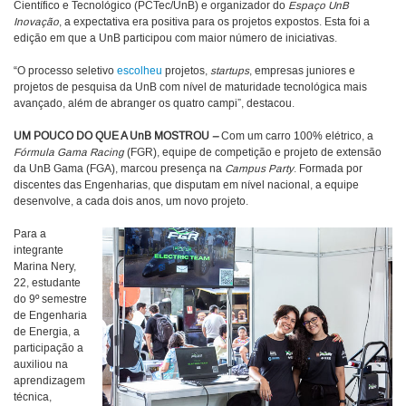
Científico e Tecnológico (PCTec/UnB) e organizador do
Espaço UnB
Inovação
, a expectativa era positiva para os projetos expostos. Esta foi a
edição em que a UnB participou com maior número de iniciativas.
“O processo seletivo
escolheu
projetos,
startups
, empresas juniores e
projetos de pesquisa da UnB com nível de maturidade tecnológica mais
avançado, além de abranger os quatro campi”, destacou.
UM POUCO DO QUE A UnB MOSTROU
–
Com um carro 100% elétrico, a
Fórmula Gama Racing
(FGR), equipe de competição e projeto de extensão
da UnB Gama (FGA), marcou presença na
Campus Party
. Formada por
discentes das Engenharias, que disputam em nível nacional, a equipe
desenvolve, a cada dois anos, um novo projeto.
Para a
integrante
Marina Nery,
22, estudante
do 9º semestre
de Engenharia
de Energia, a
participação a
auxiliou na
aprendizagem
técnica,