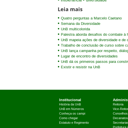
intolerância
diversidade
Leia mais
Quatro perguntas a Marcelo Caetano
Semana da Diversidade
UnB multicolorida
Palestra aborda desafios do combate à
UnB mapeia ações de diversidade e de 
Trabalho de conclusão de curso sobre ca
UnB lança campanha por respeito, diálo
Lugar de encontro de diversidades
UnB dá os primeiros passos para constru
Existir e resistir na UnB
Institucional
Administ
História da UnB
Reitoria
UnB em Números
Vice-Reitor
Conheça os campi
Conselhos
Como chegar
Decanatos
Estatuto e Regimento
Secretaria
Prefeitura