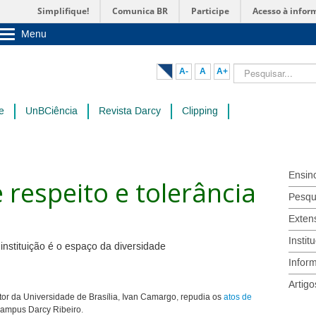
Simplifique!
Comunica BR
Participe
Acesso à infor
Menu
Sobre a UnB
Unidades acadêmicas
Pesquisar...
A-
A
A+
Estude na UnB
Graduação
Pós-Graduação
e
UnBCiência
Revista Darcy
Clipping
Administração
Servidor
Ensin
 respeito e tolerância
Pesqu
Exten
Instit
instituição é o espaço da diversidade
Infor
Artigo
itor da Universidade de Brasília, Ivan Camargo, repudia os
atos de
ampus Darcy Ribeiro.