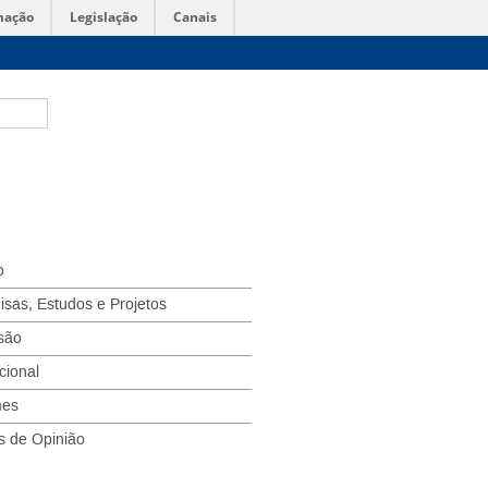
mação
Legislação
Canais
o
isas, Estudos e Projetos
são
ucional
mes
s de Opinião