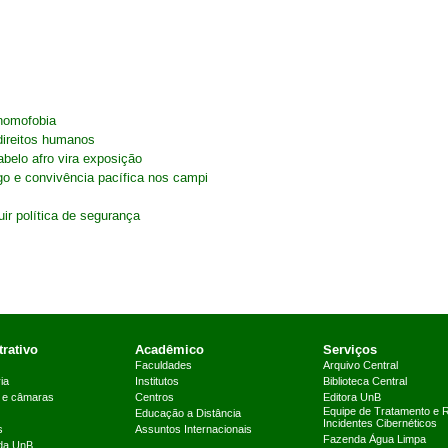
 homofobia
direitos humanos
belo afro vira exposição
go e convivência pacífica nos campi
ir política de segurança
rativo
Acadêmico
Serviços
Faculdades
Arquivo Central
ia
Institutos
Biblioteca Central
 e câmaras
Centros
Editora UnB
Equipe de Tratamento e 
Educação a Distância
Incidentes Cibernéticos
s
Assuntos Internacionais
Fazenda Água Limpa
 da UnB