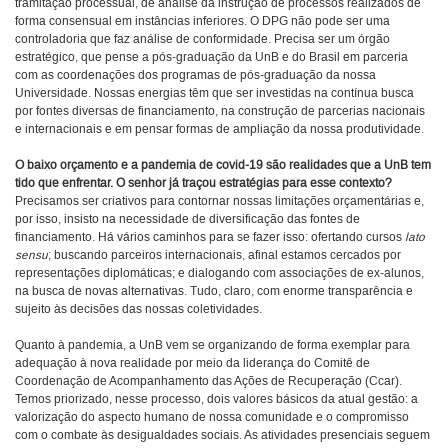
tramitação processual, de análise da instrução de processos realizados de
forma consensual em instâncias inferiores. O DPG não pode ser uma
controladoria que faz análise de conformidade. Precisa ser um órgão
estratégico, que pense a pós-graduação da UnB e do Brasil em parceria
com as coordenações dos programas de pós-graduação da nossa
Universidade. Nossas energias têm que ser investidas na contínua busca
por fontes diversas de financiamento, na construção de parcerias nacionais
e internacionais e em pensar formas de ampliação da nossa produtividade.
O baixo orçamento e a pandemia de covid-19 são realidades que a UnB tem
tido que enfrentar. O senhor já traçou estratégias para esse contexto?
Precisamos ser criativos para contornar nossas limitações orçamentárias e,
por isso, insisto na necessidade de diversificação das fontes de
financiamento. Há vários caminhos para se fazer isso: ofertando cursos
lato
sensu
; buscando parceiros internacionais, afinal estamos cercados por
representações diplomáticas; e dialogando com associações de ex-alunos,
na busca de novas alternativas. Tudo, claro, com enorme transparência e
sujeito às decisões das nossas coletividades.
Quanto à pandemia, a UnB vem se organizando de forma exemplar para
adequação à nova realidade por meio da liderança do Comitê de
Coordenação de Acompanhamento das Ações de Recuperação (Ccar).
Temos priorizado, nesse processo, dois valores básicos da atual gestão: a
valorização do aspecto humano de nossa comunidade e o compromisso
com o combate às desigualdades sociais. As atividades presenciais seguem