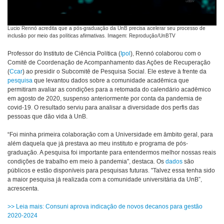
Lucio Rennó acredita que a pós-graduação da UnB precisa acelerar seu processo de
inclusão por meio das políticas afirmativas. Imagem: Reprodução/UnBTV
Professor do Instituto de Ciência Política (
Ipol
), Rennó colaborou com o
Comitê de Coordenação de Acompanhamento das Ações de Recuperação
(
Ccar
) ao presidir o Subcomitê de Pesquisa Social. Ele esteve à frente da
pesquisa
que levantou dados sobre a comunidade acadêmica que
permitiram avaliar as condições para a retomada do calendário acadêmico
em agosto de 2020, suspenso anteriormente por conta da pandemia de
covid-19. O resultado serviu para analisar a diversidade dos perfis das
pessoas que dão vida à UnB.
“Foi minha primeira colaboração com a Universidade em âmbito geral, para
além daquela que já prestava ao meu instituto e programa de pós-
graduação. A pesquisa foi importante para entendermos melhor nossas reais
condições de trabalho em meio à pandemia", destaca. Os
dados
são
públicos e estão disponíveis para pesquisas futuras. "Talvez essa tenha sido
a maior pesquisa já realizada com a comunidade universitária da UnB”,
acrescenta.
>> Leia mais: Consuni aprova indicação de novos decanos para gestão
2020-2024