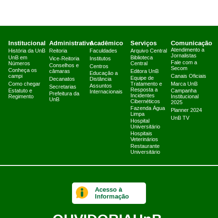
Institucional
Administrativo
Acadêmico
Serviços
Comunicação
Atendimento a
História da UnB
Reitoria
Faculdades
Arquivo Central
Jornalistas
UnB em
Biblioteca
Vice-Reitoria
Institutos
Fale com a
Números
Central
Conselhos e
Centros
Secom
Conheça os
câmaras
Editora UnB
Educação a
campi
Canais Oficiais
Equipe de
Decanatos
Distância
Como chegar
Tratamento e
Marca UnB
Assuntos
Secretarias
Resposta a
Estatuto e
Campanha
Internacionais
Prefeitura da
Incidentes
Regimento
Institucional
UnB
Cibernéticos
2025
Fazenda Água
Planner 2024
Limpa
UnB TV
Hospital
Universitário
Hospitais
Veterinários
Restaurante
Universitário
Acesso à
Informação