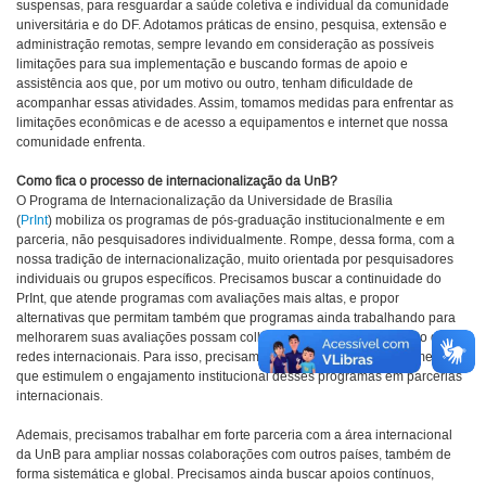
suspensas, para resguardar a saúde coletiva e individual da comunidade
universitária e do DF. Adotamos práticas de ensino, pesquisa, extensão e
administração remotas, sempre levando em consideração as possíveis
limitações para sua implementação e buscando formas de apoio e
assistência aos que, por um motivo ou outro, tenham dificuldade de
acompanhar essas atividades. Assim, tomamos medidas para enfrentar as
limitações econômicas e de acesso a equipamentos e internet que nossa
comunidade enfrenta.
Como fica o processo de internacionalização da UnB?
O Programa de Internacionalização da Universidade de Brasília
(
PrInt
)
mobiliza os programas de pós-graduação institucionalmente e em
parceria, não pesquisadores individualmente. Rompe, dessa forma, com a
nossa tradição de internacionalização, muito orientada por pesquisadores
individuais ou grupos específicos. Precisamos buscar a continuidade do
PrInt, que atende programas com avaliações mais altas, e propor
alternativas que permitam também que programas ainda trabalhando para
melhorarem suas avaliações possam colher benefícios da construção de
redes internacionais. Para isso, precisamos pensar em editais de fomento
que estimulem o engajamento institucional desses programas em parcerias
internacionais.
Ademais, precisamos trabalhar em forte parceria com a área internacional
da UnB para ampliar nossas colaborações com outros países, também de
forma sistemática e global. Precisamos ainda buscar apoios contínuos,