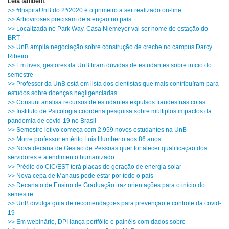
Leia também:
>> #InspiraUnB do 2º/2020 é o primeiro a ser realizado on-line
>> Arboviroses precisam de atenção no país
>> Localizada no Park Way, Casa Niemeyer vai ser nome de estação do
BRT
>> UnB amplia negociação sobre construção de creche no campus Darcy
Ribeiro
>> Em lives, gestores da UnB tiram dúvidas de estudantes sobre início do
semestre
>> Professor da UnB está em lista dos cientistas que mais contribuíram para
estudos sobre doenças negligenciadas
>> Consuni analisa recursos de estudantes expulsos fraudes nas cotas
>> Instituto de Psicologia coordena pesquisa sobre múltiplos impactos da
pandemia de covid-19 no Brasil
>> Semestre letivo começa com 2.959 novos estudantes na UnB
>> Morre professor emérito Luis Humberto aos 86 anos
>> Nova decana de Gestão de Pessoas quer fortalecer qualificação dos
servidores e atendimento humanizado
>> Prédio do CIC/EST terá placas de geração de energia solar
>> Nova cepa de Manaus pode estar por todo o país
>> Decanato de Ensino de Graduação traz orientações para o início do
semestre
>> UnB divulga guia de recomendações para prevenção e controle da covid-
19
>> Em webinário, DPI lança portfólio e painéis com dados sobre