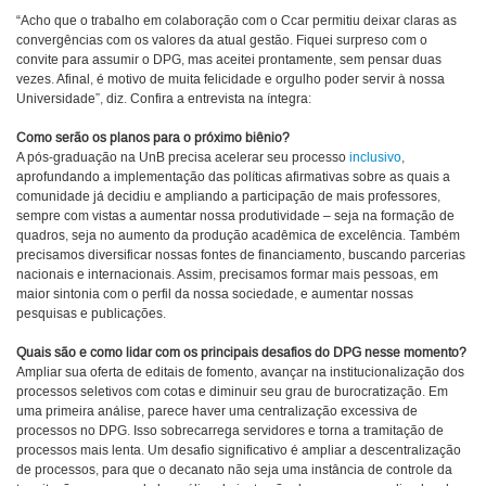
“Acho que o trabalho em colaboração com o Ccar permitiu deixar claras as
convergências com os valores da atual gestão. Fiquei surpreso com o
convite para assumir o DPG, mas aceitei prontamente, sem pensar duas
vezes. Afinal, é motivo de muita felicidade e orgulho poder servir à nossa
Universidade”, diz. Confira a entrevista na íntegra:
Como serão os planos para o próximo biênio?
A pós-graduação na UnB precisa acelerar seu processo
inclusivo
,
aprofundando a implementação das políticas afirmativas sobre as quais a
comunidade já decidiu e ampliando a participação de mais professores,
sempre com vistas a aumentar nossa produtividade – seja na formação de
quadros, seja no aumento da produção acadêmica de excelência. Também
precisamos diversificar nossas fontes de financiamento, buscando parcerias
nacionais e internacionais. Assim, precisamos formar mais pessoas, em
maior sintonia com o perfil da nossa sociedade, e aumentar nossas
pesquisas e publicações.
Quais são e como lidar com os principais desafios do DPG nesse momento?
Ampliar sua oferta de editais de fomento, avançar na institucionalização dos
processos seletivos com cotas e diminuir seu grau de burocratização. Em
uma primeira análise, parece haver uma centralização excessiva de
processos no DPG. Isso sobrecarrega servidores e torna a tramitação de
processos mais lenta. Um desafio significativo é ampliar a descentralização
de processos, para que o decanato não seja uma instância de controle da