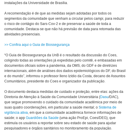
instalações da Universidade de Brasília.
A recomendação é de que as medidas sejam adotadas por todos os
segmentos da comunidade que venham a circular pelos campi, para reduzir
o risco de contágio do Sars-Cov-2 e de preservar a saúde de toda a
comunidade. Destaca-se que não há previsão de data para retomada das
atividades presenciais.
>> Confira aqui o Guia de Biossegurança
“O Guia de Biossegurança da UnB é o resultado da discussão do Coes,
coligindo todas as orientações já expedidas pelo comitê, e embasadas em
documentos oficiais sobre a pandemia, da OMS, do GDF e de diretrizes
internacionais, além de análises dos dados epidemiológicos do DF, do Brasil
e do mundo”, informou o professor Ileno Izídio da Costa, decano de Assuntos
Comunitários, presidente do Coes e organizador da publicação.
O documento destaca medidas de cuidado e proteção, entre elas: ações da
Diretoria de Atenção à Saúde da Comunidade Universitária (
Dasu
/DAC),
que segue promovendo o cuidado da comunidade acadêmica por meio de
suas quatro coordenações, em particular a saúde mental; o
Sistema de
vigilância ativa
, em que a comunidade acadêmica fornece informações de
saúde; o app
Guardiões da Saúde
(uma ação ProEpi, Coes/DEG), que
estimula os usuários a reportar sobre seu estado de saúde para ajudar
pesquisadores e órgãos sanitários no monitoramento da população.