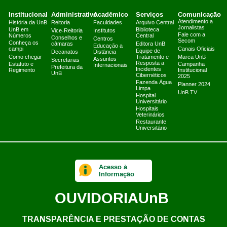
Institucional
Administrativo
Acadêmico
Serviços
Comunicação
Atendimento a
História da UnB
Reitoria
Faculdades
Arquivo Central
Jornalistas
UnB em
Biblioteca
Vice-Reitoria
Institutos
Fale com a
Números
Central
Conselhos e
Centros
Secom
Conheça os
câmaras
Editora UnB
Educação a
campi
Canais Oficiais
Equipe de
Decanatos
Distância
Como chegar
Tratamento e
Marca UnB
Assuntos
Secretarias
Resposta a
Estatuto e
Campanha
Internacionais
Prefeitura da
Incidentes
Regimento
Institucional
UnB
Cibernéticos
2025
Fazenda Água
Planner 2024
Limpa
UnB TV
Hospital
Universitário
Hospitais
Veterinários
Restaurante
Universitário
Acesso à
Informação
OUVIDORIA
UnB
TRANSPARÊNCIA E PRESTAÇÃO DE CONTAS