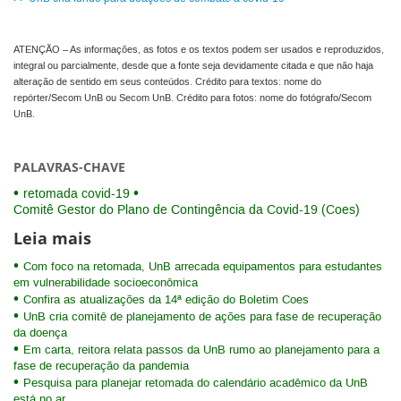
ATENÇÃO – As informações, as fotos e os textos podem ser usados e reproduzidos,
integral ou parcialmente, desde que a fonte seja devidamente citada e que não haja
alteração de sentido em seus conteúdos. Crédito para textos: nome do
repórter/Secom UnB ou Secom UnB. Crédito para fotos: nome do fotógrafo/Secom
UnB.
PALAVRAS-CHAVE
retomada covid-19
Comitê Gestor do Plano de Contingência da Covid-19 (Coes)
Leia mais
Com foco na retomada, UnB arrecada equipamentos para estudantes
em vulnerabilidade socioeconômica
Confira as atualizações da 14ª edição do Boletim Coes
UnB cria comitê de planejamento de ações para fase de recuperação
da doença
Em carta, reitora relata passos da UnB rumo ao planejamento para a
fase de recuperação da pandemia
Pesquisa para planejar retomada do calendário acadêmico da UnB
está no ar