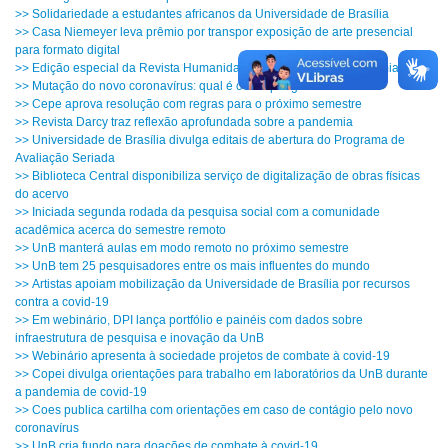
>> Solidariedade a estudantes africanos da Universidade de Brasília
>> Casa Niemeyer leva prêmio por transpor exposição de arte presencial
para formato digital
>> Edição especial da Revista Humanidades reflete sobre a pandemia
>> Mutação do novo coronavírus: qual é o real perigo?
>> Cepe aprova resolução com regras para o próximo semestre
>> Revista Darcy traz reflexão aprofundada sobre a pandemia
>> Universidade de Brasília divulga editais de abertura do Programa de
Avaliação Seriada
>> Biblioteca Central disponibiliza serviço de digitalização de obras físicas
do acervo
>> Iniciada segunda rodada da pesquisa social com a comunidade
acadêmica acerca do semestre remoto
>> UnB manterá aulas em modo remoto no próximo semestre
>> UnB tem 25 pesquisadores entre os mais influentes do mundo
>> Artistas apoiam mobilização da Universidade de Brasília por recursos
contra a covid-19
>> Em webinário, DPI lança portfólio e painéis com dados sobre
infraestrutura de pesquisa e inovação da UnB
>> Webinário apresenta à sociedade projetos de combate à covid-19
>> Copei divulga orientações para trabalho em laboratórios da UnB durante
a pandemia de covid-19
>> Coes publica cartilha com orientações em caso de contágio pelo novo
coronavírus
>> UnB cria fundo para doações de combate à covid-19