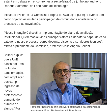
estará em debate em encontro nesta sexta-feira, 6 de junho, no auditório
Roberto Salmeron, da Faculdade de Tecnologia.
Intitulado 1º Fórum da Comissão Própria de Avaliação (CPA), o evento tem
como objetivo estimular a participação da comunidade acadêmica no
processo de autoavaliação.
“Nossa intenção é discutir a implementação do plano de avaliação
institucional. Queremos ouvir os principais atores e debater o papel de cada
categoria nesse processo, corpo docente, discente e servidores técnicos”,
afirma o presidente da Comissão, professor José Angelo Belloni.
Belloni explica
que a UnB
passa por uma
profunda
transformação,
com ampliação
dos campi,
ingresso de
novos
professores e
aumento do
número de
Professor Belloni quer incentivar participação da comunidade
alunos. “Por
acadêmica. Foto: Murilo Abreu/UnB Agência