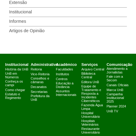
Extensão
Institucional
Informes
Artigos de Opinião
Institucional
Administrativo
Acadêmico
Serviços
Comunicação
Atendimento a
História da UnB
Reitoria
Faculdades
Arquivo Central
Jornalistas
UnB em
Biblioteca
Vice-Reitoria
Institutos
Fale com a
Números
Central
Conselhos e
Centros
Secom
Conheça os
câmaras
Editora UnB
Educação a
campi
Canais Oficiais
Equipe de
Decanatos
Distância
Como chegar
Tratamento e
Marca UnB
Assuntos
Secretarias
Resposta a
Estatuto e
Campanha
Internacionais
Prefeitura da
Incidentes
Regimento
Institucional
UnB
Cibernéticos
2025
Fazenda Água
Planner 2024
Limpa
UnB TV
Hospital
Universitário
Hospitais
Veterinários
Restaurante
Universitário