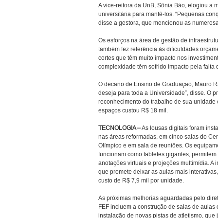
A vice-reitora da UnB, Sônia Báo, elogiou 
universitária para mantê-los. “Pequenas co
disse a gestora, que mencionou as numerosas
Os esforços na área de gestão de infraestrut
também fez referência às dificuldades orçam
cortes que têm muito impacto nos investimen
complexidade têm sofrido impacto pela falta 
O decano de Ensino de Graduação, Mauro Rabe
deseja para toda a Universidade”, disse. O p
reconhecimento do trabalho de sua unidade e
espaços custou R$ 18 mil.
TECNOLOGIA –
As lousas digitais foram inst
nas áreas reformadas, em cinco salas do Cen
Olímpico e em sala de reuniões. Os equipam
funcionam como tabletes gigantes, permitem
anotações virtuais e projeções multimídia. A 
que promete deixar as aulas mais interativas
custo de R$ 7,9 mil por unidade.
As próximas melhorias aguardadas pelo dire
FEF incluem a construção de salas de aulas 
instalação de novas pistas de atletismo, que 