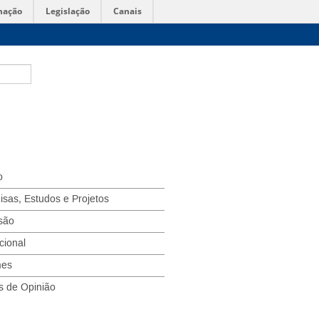
mação
Legislação
Canais
o
isas, Estudos e Projetos
são
ucional
mes
s de Opinião