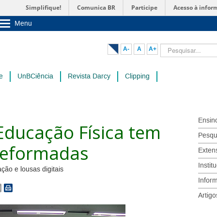
Simplifique!
Comunica BR
Participe
Acesso à infor
Menu
Sobre a UnB
Unidades acadêmicas
Pesquisar...
A-
A
A+
Estude na UnB
Graduação
Pós-Graduação
e
UnBCiência
Revista Darcy
Clipping
Administração
Servidor
Ensin
Educação Física tem
Pesqu
 reformadas
Exten
Instit
ão e lousas digitais
Infor
Artigo