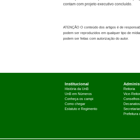
contam com projeto executivo concluído.
ATENÇÃO O conteúdo dos artigos é de responsabil
podem ser reproduzidos em qualquer tipo de mídia
podem ser feitas com autorização do autor.
Institucional
Administ
História da UnB
Reitoria
UnB em Números
Vice-Reitor
Conheça os campi
Conselhos
Como chegar
Decanatos
Estatuto e Regimento
Secretaria
Prefeitura