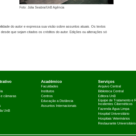
Foto: Júlia Seabra/UnB Agência
idade do autor e expressa sua visão sobre assuntos atuais. Os textos
 desde que sejam citados os créditos do autor. Edições ou alterações só
rativo
Acadêmico
Serviços
Faculdades
Arquivo Central
ia
Institutos
Biblioteca Central
 e câmaras
Centros
Editora UnB
Equipe de Tratamento e 
Educação a Distância
Incidentes Cibernéticos
s
Assuntos Internacionais
Fazenda Água Limpa
 da UnB
Hospital Universitário
Hospitais Veterinários
Restaurante Universitário