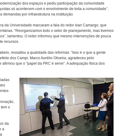
a modernização dos espaços e pediu participação da comunidade
nquistas só acontecem com o envolvimento de toda a comunidade”,
 demandas por infraestrutura na instituição.
ura da Universidade marcaram a fala do reitor Ivan Camargo, que
entárias. “Reorganizamos todo o setor de planejamento, mas tivemos
tos”, lamentou. O reitor informou que mesmo intervenções de pouca
de recursos.
lo, ressaltou a qualidade das reformas. “Isso é o que a gente
refeito dos Campi, Marco Aurélio Oliveira, agradeceu pelo
 afirmou que o “papel da PRC é servir”. A adequação física dos
aladas
tro
entos
inovação,
, tem o
tor da
e a
já