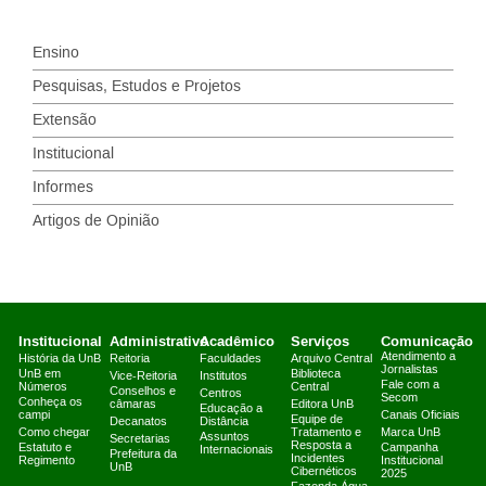
Ensino
Pesquisas, Estudos e Projetos
Extensão
Institucional
Informes
Artigos de Opinião
Institucional
Administrativo
Acadêmico
Serviços
Comunicação
Atendimento a
História da UnB
Reitoria
Faculdades
Arquivo Central
Jornalistas
UnB em
Biblioteca
Vice-Reitoria
Institutos
Fale com a
Números
Central
Conselhos e
Centros
Secom
Conheça os
câmaras
Editora UnB
Educação a
campi
Canais Oficiais
Equipe de
Decanatos
Distância
Como chegar
Tratamento e
Marca UnB
Assuntos
Secretarias
Resposta a
Estatuto e
Campanha
Internacionais
Prefeitura da
Incidentes
Regimento
Institucional
UnB
Cibernéticos
2025