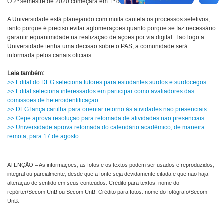
O 2º semestre de 2020 começará em 1º de fevereiro de 2021.
A Universidade está planejando com muita cautela os processos seletivos,
tanto porque é preciso evitar aglomerações quanto porque se faz necessário
garantir equanimidade na realização de ações por via digital. Tão logo a
Universidade tenha uma decisão sobre o PAS, a comunidade será
informada pelos canais oficiais.
Leia também:
>> Edital do DEG seleciona tutores para estudantes surdos e surdocegos
>> Edital seleciona interessados em participar como avaliadores das
comissões de heteroidentificação
>> DEG lança cartilha para orientar retorno às atividades não presenciais
>> Cepe aprova resolução para retomada de atividades não presenciais
>> Universidade aprova retomada do calendário acadêmico, de maneira
remota, para 17 de agosto
ATENÇÃO – As informações, as fotos e os textos podem ser usados e reproduzidos,
integral ou parcialmente, desde que a fonte seja devidamente citada e que não haja
alteração de sentido em seus conteúdos. Crédito para textos: nome do
repórter/Secom UnB ou Secom UnB. Crédito para fotos: nome do fotógrafo/Secom
UnB.