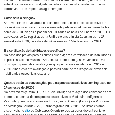
substituição é excepcional, relacionada ao cenário da pandemia do novo
coronavírus, que impede as aglomerações.
Como será a seleção?
A Universidade deve lançar o edital referente a este processo seletivo em
breve. A inscrição será gratuita e será feita pela internet. Serão preenchidas
cerca de 2.100 vagas e podem ser utilizadas as notas do Enem de 2019. Os
aprovados serão registrados na UnB este ano e iniciarão as aulas no 2º
semestre de 2020, cuja data de início será em 1º de fevereiro de 2021.
E a certificação de habilidades específicas?
No caso das provas para os cursos que exigem a certificação de habilidades
específicas (como Música e Arquitetura, entre outros), a Universidade vai
prorrogar o prazo das certificações que perderam a validade em 2019 e
2020. Ainda está em avaliação a possibilidade de realização de provas de
habilidades específicas este ano.
Quando serão as convocações para os processos seletivos com ingresso no
2º semestre de 2020?
Na próxima terça-feira (13), a UnB vai divulgar a relação dos convocados em
primeira chamada de três processos seletivos: o Vestibular Indígena, o
Vestibular para Licenciatura em Educação do Campo (Ledoc) e o Programa
de Avaliação Seriada (PAS) – subprograma 2017-2019. As listas estarão
disponíveis no
site
do Cebraspe. O registro dos calouros deverá ser feito