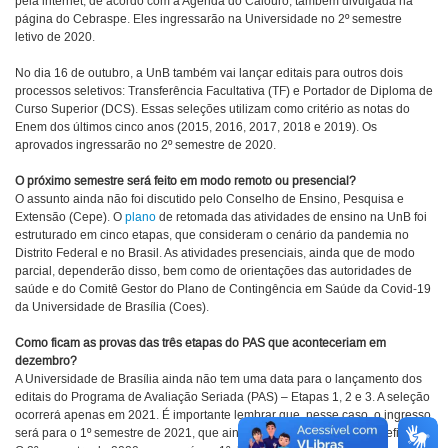
pela internet, de acordo com a Agenda do Calouro, também divulgada na
página do Cebraspe. Eles ingressarão na Universidade no 2º semestre
letivo de 2020.
No dia 16 de outubro, a UnB também vai lançar editais para outros dois
processos seletivos: Transferência Facultativa (TF) e Portador de Diploma de
Curso Superior (DCS). Essas seleções utilizam como critério as notas do
Enem dos últimos cinco anos (2015, 2016, 2017, 2018 e 2019). Os
aprovados ingressarão no 2º semestre de 2020.
O próximo semestre será feito em modo remoto ou presencial?
O assunto ainda não foi discutido pelo Conselho de Ensino, Pesquisa e
Extensão (Cepe). O
plano
de retomada das atividades de ensino na UnB foi
estruturado em cinco etapas, que consideram o cenário da pandemia no
Distrito Federal e no Brasil. As atividades presenciais, ainda que de modo
parcial, dependerão disso, bem como de orientações das autoridades de
saúde e do Comitê Gestor do Plano de Contingência em Saúde da Covid-19
da Universidade de Brasília (Coes).
Como ficam as provas das três etapas do PAS que aconteceriam em
dezembro?
A Universidade de Brasília ainda não tem uma data para o lançamento dos
editais do Programa de Avaliação Seriada (PAS) – Etapas 1, 2 e 3. A seleção
ocorrerá apenas em 2021. É importante lembrar que, nesse caso, o ingresso
será para o 1º semestre de 2021, que ainda não tem data de início definida.