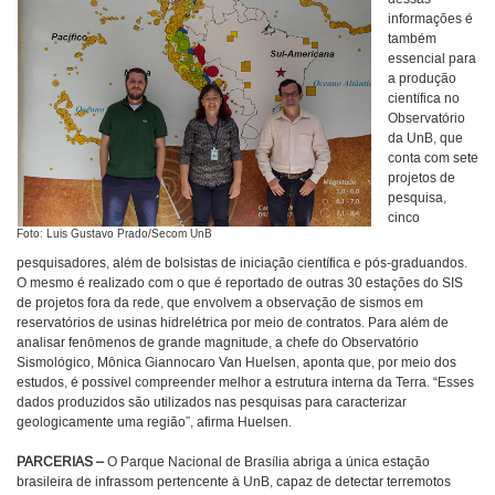
informações é
também
essencial para
a produção
científica no
Observatório
da UnB, que
conta com sete
projetos de
pesquisa,
cinco
Foto: Luis Gustavo Prado/Secom UnB
pesquisadores, além de bolsistas de iniciação científica e pós-graduandos.
O mesmo é realizado com o que é reportado de outras 30 estações do SIS
de projetos fora da rede, que envolvem a observação de sismos em
reservatórios de usinas hidrelétrica por meio de contratos. Para além de
analisar fenômenos de grande magnitude, a chefe do Observatório
Sismológico, Mônica Giannocaro Van Huelsen, aponta que, por meio dos
estudos, é possível compreender melhor a estrutura interna da Terra. “Esses
dados produzidos são utilizados nas pesquisas para caracterizar
geologicamente uma região”, afirma Huelsen.
PARCERIAS –
O Parque Nacional de Brasília abriga a única estação
brasileira de infrassom pertencente à UnB, capaz de detectar terremotos