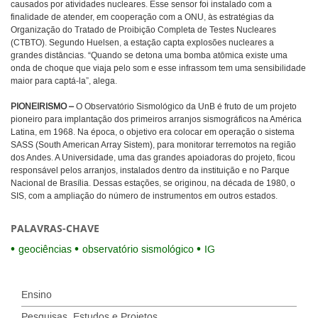
causados por atividades nucleares. Esse sensor foi instalado com a
finalidade de atender, em cooperação com a ONU, às estratégias da
Organização do Tratado de Proibição Completa de Testes Nucleares
(CTBTO). Segundo Huelsen, a estação capta explosões nucleares a
grandes distâncias. “Quando se detona uma bomba atômica existe uma
onda de choque que viaja pelo som e esse infrassom tem uma sensibilidade
maior para captá-la”, alega.
PIONEIRISMO –
O Observatório Sismológico da UnB é fruto de um projeto
pioneiro para implantação dos primeiros arranjos sismográficos na América
Latina, em 1968. Na época, o objetivo era colocar em operação o sistema
SASS (South American Array Sistem), para monitorar terremotos na região
dos Andes. A Universidade, uma das grandes apoiadoras do projeto, ficou
responsável pelos arranjos, instalados dentro da instituição e no Parque
Nacional de Brasília. Dessas estações, se originou, na década de 1980, o
SIS, com a ampliação do número de instrumentos em outros estados.
PALAVRAS-CHAVE
geociências
observatório sismológico
IG
Ensino
Pesquisas, Estudos e Projetos