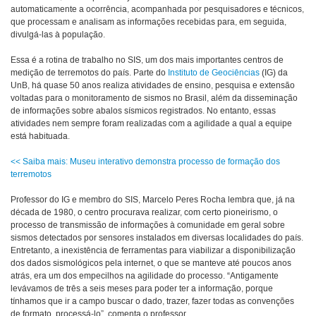
automaticamente a ocorrência, acompanhada por pesquisadores e técnicos,
que processam e analisam as informações recebidas para, em seguida,
divulgá-las à população.
Essa é a rotina de trabalho no SIS, um dos mais importantes centros de
medição de terremotos do país. Parte do
Instituto de Geociências
(IG) da
UnB, há quase 50 anos realiza atividades de ensino, pesquisa e extensão
voltadas para o monitoramento de sismos no Brasil, além da disseminação
de informações sobre abalos sísmicos registrados. No entanto, essas
atividades nem sempre foram realizadas com a agilidade a qual a equipe
está habituada.
<< Saiba mais: Museu interativo demonstra processo de formação dos
terremotos
Professor do IG e membro do SIS, Marcelo Peres Rocha lembra que, já na
década de 1980, o centro procurava realizar, com certo pioneirismo, o
processo de transmissão de informações à comunidade em geral sobre
sismos detectados por sensores instalados em diversas localidades do país.
Entretanto, a inexistência de ferramentas para viabilizar a disponibilização
dos dados sismológicos pela internet, o que se manteve até poucos anos
atrás, era um dos empecilhos na agilidade do processo. “Antigamente
levávamos de três a seis meses para poder ter a informação, porque
tínhamos que ir a campo buscar o dado, trazer, fazer todas as convenções
de formato, processá-lo”, comenta o professor.