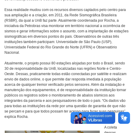
Essa realidade mudou com os recursos diversos captados pelo centro para
sua ampliação e a criação, em 2011, da Rede Sismográfica Brasileira
(RSBR), da qual a UnB faz parte. Atualmente coordenada por Rocha, a
iniciativa da Petrobras visa monitorar em território nacional a ocorrência de
sismos e gerar informações sobre o assunto, com a implantação de estações
sismográficas em diversos pontos do país. Observatórios de outras três
instituições também participam: Universidade de São Paulo (USP),
Universidade Federal do Rio Grande do Norte (UFRN) e Observatório
Nacional.
Atualmente, o projeto possui 80 estações alojadas por todo o Brasil, sendo
30 de responsabilidade da UnB, localizadas nas regiões Norte e Centro-
Oeste. Dessas, praticamente todas estão conectadas por satélite e realizam
envio de dados online, o que permite dar resposta imediata à população
acerca de qualquer tremor verificado pelos sensores. Além da instalação e
manutenção dos equipamentos, é de responsabilidade da instituição tornar
públicos os registros sobre o monitoramento de abalos sísmicos aos
integrantes da parceria e aos pesquisadores de todo o país. “Os dados vão
para todas as instituições da rede por uma questão de garantia de que não
se percam e para que todos possam ter acesso para fazer suas pesquisas”,
explica Rocha.
A coleta
dessas