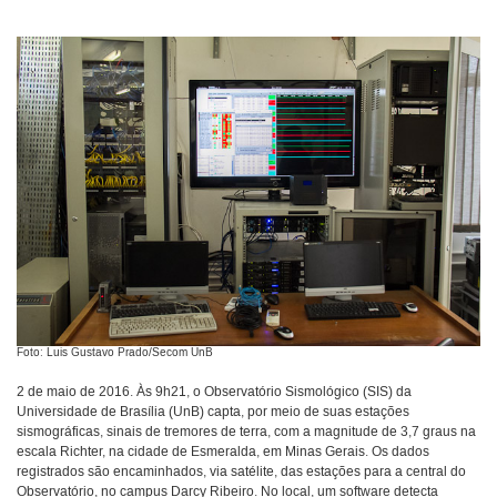
Foto: Luis Gustavo Prado/Secom UnB
2 de maio de 2016. Às 9h21, o Observatório Sismológico (SIS) da
Universidade de Brasília (UnB) capta, por meio de suas estações
sismográficas, sinais de tremores de terra, com a magnitude de 3,7 graus na
escala Richter, na cidade de Esmeralda, em Minas Gerais. Os dados
registrados são encaminhados, via satélite, das estações para a central do
Observatório, no campus Darcy Ribeiro. No local, um software detecta