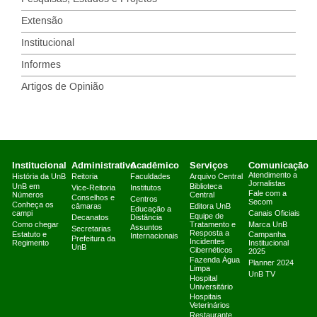
Extensão
Institucional
Informes
Artigos de Opinião
Institucional
Administrativo
Acadêmico
Serviços
Comunicação
Atendimento a
História da UnB
Reitoria
Faculdades
Arquivo Central
Jornalistas
UnB em
Biblioteca
Vice-Reitoria
Institutos
Fale com a
Números
Central
Conselhos e
Centros
Secom
Conheça os
câmaras
Editora UnB
Educação a
campi
Canais Oficiais
Equipe de
Decanatos
Distância
Como chegar
Tratamento e
Marca UnB
Assuntos
Secretarias
Resposta a
Estatuto e
Campanha
Internacionais
Prefeitura da
Incidentes
Regimento
Institucional
UnB
Cibernéticos
2025
Fazenda Água
Planner 2024
Limpa
UnB TV
Hospital
Universitário
Hospitais
Veterinários
Restaurante