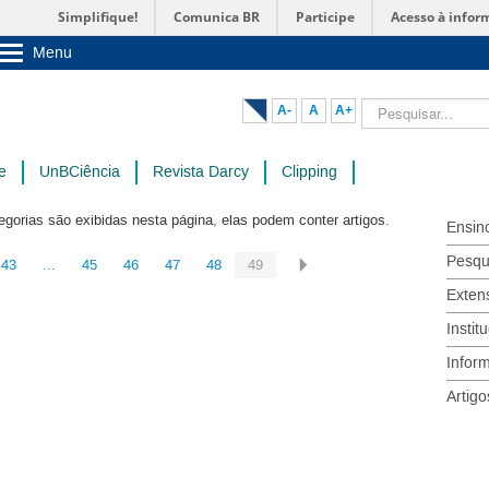
Simplifique!
Comunica BR
Participe
Acesso à infor
Menu
Sobre a UnB
Unidades acadêmicas
Pesquisar...
A-
A
A+
Estude na UnB
Graduação
Pós-Graduação
e
UnBCiência
Revista Darcy
Clipping
Administração
Servidor
egorias são exibidas nesta página, elas podem conter artigos.
Ensin
Pesqu
43
...
45
46
47
48
49
Exten
Instit
Infor
Artigo