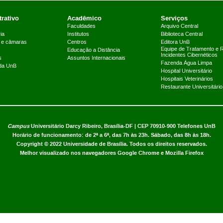
rativo
Acadêmico
Serviços
Faculdades
Arquivo Central
ia
Institutos
Biblioteca Central
 e câmaras
Centros
Editora UnB
Equipe de Tratamento e 
Educação a Distância
Incidentes Cibernéticos
s
Assuntos Internacionais
Fazenda Água Limpa
 da UnB
Hospital Universitário
Hospitais Veterinários
Restaurante Universitário
Campus
Universitário Darcy Ribeiro,
Brasília-DF | CEP 70910-900
Telefones UnB
Horário de funcionamento: de 2ª a 6ª, das 7h às 23h. Sábado, das 8h às 18h.
Copyright © 2022
Universidade de Brasília
.
Todos os direitos reservados.
Melhor visualizado nos navegadores Google Chrome e Mozilla Firefox