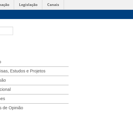
mação
Legislação
Canais
o
isas, Estudos e Projetos
são
ucional
mes
s de Opinião