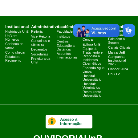
Institucional
Administrativo
Acadêmico
Serviços
Comunicação
Atendimento a
História da UnB
Reitoria
Faculdades
Arquivo Central
Jornalistas
UnB em
Biblioteca
Vice-Reitoria
Institutos
Fale com a
Números
Central
Conselhos e
Centros
Secom
Conheça os
câmaras
Editora UnB
Educação a
campi
Canais Oficiais
Equipe de
Decanatos
Distância
Como chegar
Tratamento e
Marca UnB
Assuntos
Secretarias
Resposta a
Estatuto e
Campanha
Internacionais
Prefeitura da
Incidentes
Regimento
Institucional
UnB
Cibernéticos
2025
Fazenda Água
Planner 2024
Limpa
UnB TV
Hospital
Universitário
Hospitais
Veterinários
Restaurante
Universitário
Acesso à
Informação