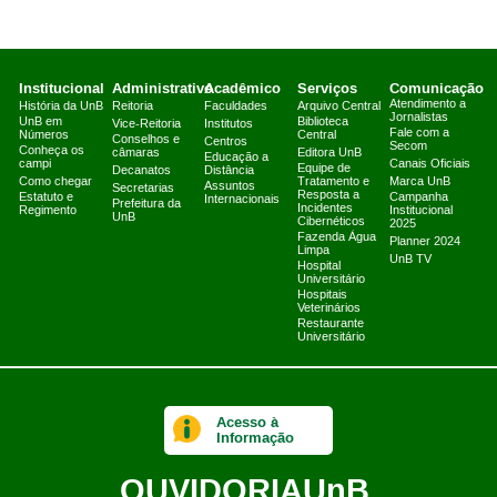
Institucional
Administrativo
Acadêmico
Serviços
Comunicação
Atendimento a
História da UnB
Reitoria
Faculdades
Arquivo Central
Jornalistas
UnB em
Biblioteca
Vice-Reitoria
Institutos
Fale com a
Números
Central
Conselhos e
Centros
Secom
Conheça os
câmaras
Editora UnB
Educação a
campi
Canais Oficiais
Equipe de
Decanatos
Distância
Como chegar
Tratamento e
Marca UnB
Assuntos
Secretarias
Resposta a
Estatuto e
Campanha
Internacionais
Prefeitura da
Incidentes
Regimento
Institucional
UnB
Cibernéticos
2025
Fazenda Água
Planner 2024
Limpa
UnB TV
Hospital
Universitário
Hospitais
Veterinários
Restaurante
Universitário
Acesso à
Informação
OUVIDORIA
UnB