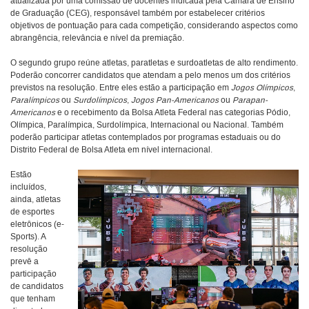
atualizada por uma comissão de docentes indicada pela Câmara de Ensino
de Graduação (CEG), responsável também por estabelecer critérios
objetivos de pontuação para cada competição, considerando aspectos como
abrangência, relevância e nível da premiação.
O segundo grupo reúne atletas, paratletas e surdoatletas de alto rendimento.
Poderão concorrer candidatos que atendam a pelo menos um dos critérios
previstos na resolução. Entre eles estão a participação em
Jogos Olímpicos
,
Paralímpicos
ou
Surdolímpicos
,
Jogos Pan-Americanos
ou
Parapan-
Americanos
e o recebimento da Bolsa Atleta Federal nas categorias Pódio,
Olímpica, Paralímpica, Surdolímpica, Internacional ou Nacional. Também
poderão participar atletas contemplados por programas estaduais ou do
Distrito Federal de Bolsa Atleta em nível internacional.
Estão
incluídos,
ainda, atletas
de esportes
eletrônicos (e-
Sports). A
resolução
prevê a
participação
de candidatos
que tenham