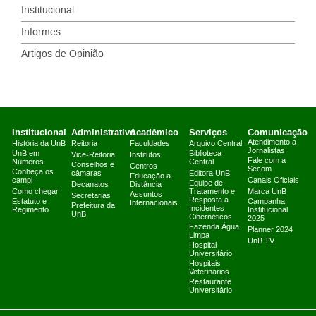
Institucional
Informes
Artigos de Opinião
Institucional
Administrativo
Acadêmico
Serviços
Comunicação
Atendimento a
História da UnB
Reitoria
Faculdades
Arquivo Central
Jornalistas
UnB em
Biblioteca
Vice-Reitoria
Institutos
Fale com a
Números
Central
Conselhos e
Centros
Secom
Conheça os
câmaras
Editora UnB
Educação a
campi
Canais Oficiais
Equipe de
Decanatos
Distância
Como chegar
Tratamento e
Marca UnB
Assuntos
Secretarias
Resposta a
Estatuto e
Campanha
Internacionais
Prefeitura da
Incidentes
Regimento
Institucional
UnB
Cibernéticos
2025
Fazenda Água
Planner 2024
Limpa
UnB TV
Hospital
Universitário
Hospitais
Veterinários
Restaurante
Universitário