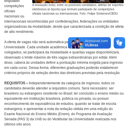
disputado
A resolução inclui, entre os possíveis candidatos, atletas de esportes
competições
eletrônicos (e-Sports) que tenham participado de competições
oficiais
oficiais nacionais ou internacionais. Foto: Felipe Sóstenes/CBDU
nacionais ou
internacionais reconhecidas por confederações, federações ou entidades
organizadoras da modalidade, desde que caracterizada a condição de atleta
de alto rendimento.
A oferta de vagas não será automática para todos os cursos da
Universidade. Cada unidade acadêmica decidirá, por meio de seus
colegiados, se participará da modalidade e quantas vagas disponibilizará,
observado o limite máximo de três vagas extraordinárias por edital. Além
disso, caberá às unidades definir a pontuação mínima exigida para ingresso
em cada curso. Dessa forma, diferentes graduações poderão estabelecer
critérios próprios de seleção dentro das diretrizes previstas pela resolução.
REQUISITOS –
Independentemente da categoria de ingresso, todos os
candidatos deverão atender a requisitos comuns. Será necessário: ser
brasileiro ou estrangeiro residente no Brasil; ter concluído o ensino médio ou
equivalente em instituição brasileira, pública ou privada, ou possuir
reconhecimento de equivalência de estudos, quando se tratar de escola
estrangeira; e apresentar a nota da redação obtida em uma edição do
Exame Nacional do Ensino Médio (Enem), do Programa de Avaliação
Seriada (PAS 3) da UnB ou do Vestibular da Universidade realizada nos
últimos oito anos.