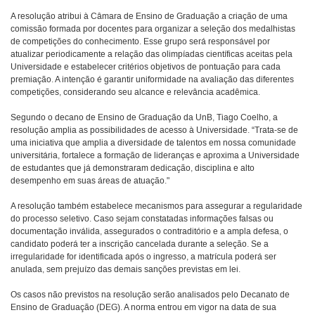
A resolução atribui à Câmara de Ensino de Graduação a criação de uma
comissão formada por docentes para organizar a seleção dos medalhistas
de competições do conhecimento. Esse grupo será responsável por
atualizar periodicamente a relação das olimpíadas científicas aceitas pela
Universidade e estabelecer critérios objetivos de pontuação para cada
premiação. A intenção é garantir uniformidade na avaliação das diferentes
competições, considerando seu alcance e relevância acadêmica.
Segundo o decano de Ensino de Graduação da UnB, Tiago Coelho, a
resolução amplia as possibilidades de acesso à Universidade. “Trata-se de
uma iniciativa que amplia a diversidade de talentos em nossa comunidade
universitária, fortalece a formação de lideranças e aproxima a Universidade
de estudantes que já demonstraram dedicação, disciplina e alto
desempenho em suas áreas de atuação."
A resolução também estabelece mecanismos para assegurar a regularidade
do processo seletivo. Caso sejam constatadas informações falsas ou
documentação inválida, assegurados o contraditório e a ampla defesa, o
candidato poderá ter a inscrição cancelada durante a seleção. Se a
irregularidade for identificada após o ingresso, a matrícula poderá ser
anulada, sem prejuízo das demais sanções previstas em lei.
Os casos não previstos na resolução serão analisados pelo Decanato de
Ensino de Graduação (DEG). A norma entrou em vigor na data de sua