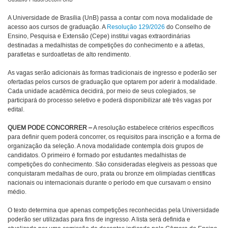
Gustavo Prado/Secom UnB
A Universidade de Brasília (UnB) passa a contar com nova modalidade de
acesso aos cursos de graduação. A
Resolução 129/2026
do Conselho de
Ensino, Pesquisa e Extensão (Cepe) institui vagas extraordinárias
destinadas a medalhistas de competições do conhecimento e a atletas,
paratletas e surdoatletas de alto rendimento.
As vagas serão adicionais às formas tradicionais de ingresso e poderão ser
ofertadas pelos cursos de graduação que optarem por aderir à modalidade.
Cada unidade acadêmica decidirá, por meio de seus colegiados, se
participará do processo seletivo e poderá disponibilizar até três vagas por
edital.
QUEM PODE CONCORRER –
A resolução estabelece critérios específicos
para definir quem poderá concorrer, os requisitos para inscrição e a forma de
organização da seleção. A nova modalidade contempla dois grupos de
candidatos. O primeiro é formado por estudantes medalhistas de
competições do conhecimento. São consideradas elegíveis as pessoas que
conquistaram medalhas de ouro, prata ou bronze em olimpíadas científicas
nacionais ou internacionais durante o período em que cursavam o ensino
médio.
O texto determina que apenas competições reconhecidas pela Universidade
poderão ser utilizadas para fins de ingresso. A lista será definida e