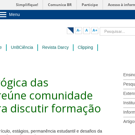
Simplifique!
Comunica BR
Participe
Acesso à infor
Menu
Sobre a UnB
Unidades acadêmicas
Pesquisar...
A-
A
A+
Estude na UnB
Graduação
Pós-Graduação
e
UnBCiência
Revista Darcy
Clipping
Administração
Servidor
Ensin
ógica das
Pesqu
 reúne comunidade
Exten
Instit
a discutir formação
Infor
Artigo
culo, estágios, permanência estudantil e desafios da