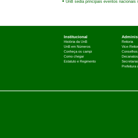
UnB sedia principais eventos nacionais 
Institucional
Administ
História da UnB
Reitoria
UnB em Números
Vice-Reitor
Conheça os campi
Conselhos
Como chegar
Decanatos
Estatuto e Regimento
Secretaria
Prefeitura