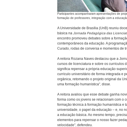
Participantes acompanharam apresentações de projet
formação de professores, integração com a educação
A Universidade de Brasília (UnB) reuniu doc
básica na
Jornada Pedagógica das Licenciat
encontro promoveu debates sobre a formação d
contemporâneos da educação. A programação i
Curado, rodas de conversa e momentos de tro
A reitora Rozana Naves destacou que a Jorn
cursos de licenciatura e sobre os currículos
significa repensar a própria educação superio
currículo universitário de forma integrada e 
orgânica, retomando o projeto original da Un
uma formação humanística", disse.
A reitora avaliou que esse debate ganha nov
forma como os jovens se relacionam com o c
formação técnica à formação humanística e t
universidade, o papel da educação – e, no n
a educação básica. Ao mesmo tempo, precis
elementos para repensar o nosso fazer pe
velocidade", defendeu.