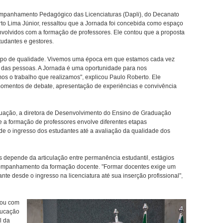
ompanhamento Pedagógico das Licenciaturas (Dapli), do Decanato
o Lima Júnior, ressaltou que a Jornada foi concebida como espaço
nvolvidos com a formação de professores. Ele contou que a proposta
tudantes e gestores.
mpo de qualidade. Vivemos uma época em que estamos cada vez
das pessoas. A Jornada é uma oportunidade para nos
s o trabalho que realizamos", explicou Paulo Roberto. Ele
mentos de debate, apresentação de experiências e convivência
ação, a diretora de Desenvolvimento do Ensino de Graduação
e a formação de professores envolve diferentes etapas
e o ingresso dos estudantes até a avaliação da qualidade dos
ras depende da articulação entre permanência estudantil, estágios
companhamento da formação docente. "Formar docentes exige um
te desde o ingresso na licenciatura até sua inserção profissional",
tou com
ducação
l da