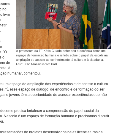
ssores
o no
o livro
r
etir
.
s
ão
A professora da FE Kátia Curado defendeu a docência como um
o. "O
espaço de formação humana e refletiu sobre o papel da escola na
é o
ampliação do acesso ao conhecimento, à cultura e à cidadania.
gem de
Foto: Júlio Minasi/Secom UnB
ncia, à
ormação humana", comentou.
ta um espaço de ampliação das experiências e de acesso à cultura
des. "É esse espaço de diálogo, de encontro e de formação do ser
ças e jovens têm a oportunidade de acessar experiências que não
ocente precisa fortalecer a compreensão do papel social da
. A escola é um espaço de formação humana e precisamos discutir
ou.
apresentações de projetos desenvolvidos pelas licenciaturas da