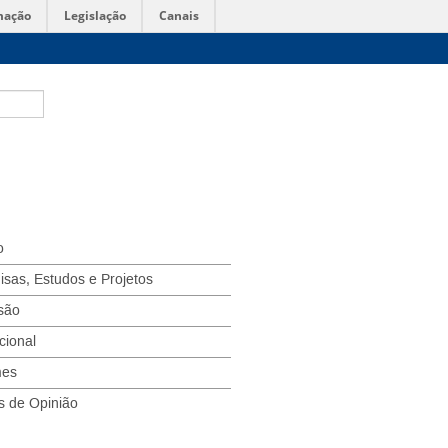
mação
Legislação
Canais
o
isas, Estudos e Projetos
são
ucional
mes
s de Opinião