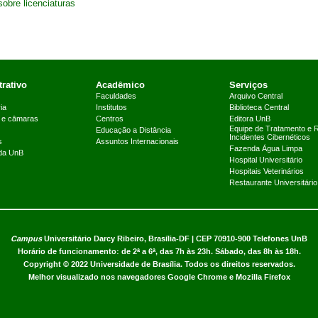
sobre licenciaturas
rativo
Acadêmico
Serviços
Faculdades
Arquivo Central
ia
Institutos
Biblioteca Central
 e câmaras
Centros
Editora UnB
Equipe de Tratamento e 
Educação a Distância
Incidentes Cibernéticos
s
Assuntos Internacionais
Fazenda Água Limpa
 da UnB
Hospital Universitário
Hospitais Veterinários
Restaurante Universitário
Campus
Universitário Darcy Ribeiro,
Brasília-DF | CEP 70910-900
Telefones UnB
Horário de funcionamento: de 2ª a 6ª, das 7h às 23h. Sábado, das 8h às 18h.
Copyright © 2022
Universidade de Brasília
.
Todos os direitos reservados.
Melhor visualizado nos navegadores Google Chrome e Mozilla Firefox