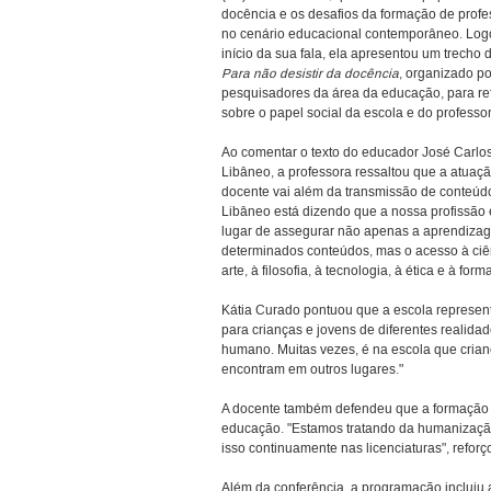
docência e os desafios da formação de profe
no cenário educacional contemporâneo. Log
início da sua fala, ela apresentou um trecho d
Para não desistir da docência
, organizado po
pesquisadores da área da educação, para refl
sobre o papel social da escola e do professor
Ao comentar o texto do educador José Carlo
Libâneo, a professora ressaltou que a atuaç
docente vai além da transmissão de conteúd
Libâneo está dizendo que a nossa profissão 
lugar de assegurar não apenas a aprendiza
determinados conteúdos, mas o acesso à ciê
arte, à filosofia, à tecnologia, à ética e à f
Kátia Curado pontuou que a escola represen
para crianças e jovens de diferentes realida
humano. Muitas vezes, é na escola que crian
encontram em outros lugares."
A docente também defendeu que a formação d
educação. "Estamos tratando da humanização
isso continuamente nas licenciaturas", reforç
Além da conferência, a programação incluiu 