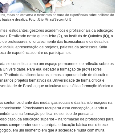
os, rodas de conversa e momentos de troca de experiências sobre políticas de
 básica e desafios. Foto: Júlio Minasi/Secom UnB
entes, estudantes, gestores acadêmicos e profissionais da educação
uras
. Realizado nesta quinta-feira (2), no Instituto de Química (IQ), o
e professores, o fortalecimento das licenciaturas e os desafios
ncluiu apresentação de projetos, palestra da professora Kátia
ca de experiências entre os participantes.
ada se consolida como um espaço permanente de reflexão sobre os
 da Universidade. Para ela, debater a formação de professores
r. "Partindo das licenciaturas, temos a oportunidade de discutir o
pensar os projetos formativos da Universidade de forma crítica e
iversidade de Brasília, que articulava uma sólida formação técnica a
os contornos diante das mudanças sociais e das transformações na
onhecimento. "Precisamos recuperar essa concepção, aliando a
ambém a uma formação política, no sentido de pensar a
osso caso, da educação superior – na formação de professores para
amos compreender como a própria educação básica nos oferece
dagógico, em um momento em que a sociedade muda com muita