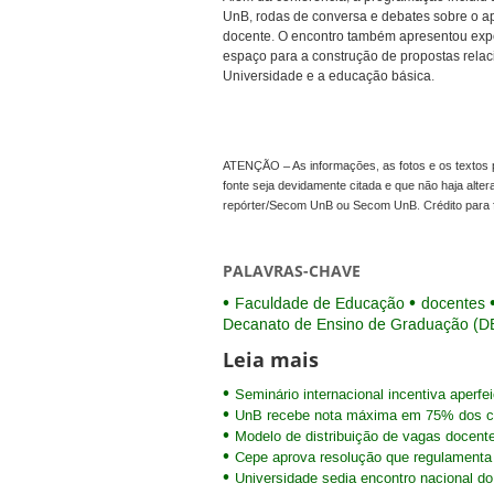
UnB, rodas de conversa e debates sobre o ap
docente. O encontro também apresentou expe
espaço para a construção de propostas relaci
Universidade e a educação básica.
ATENÇÃO – As informações, as fotos e os textos p
fonte seja devidamente citada e que não haja alte
repórter/Secom UnB ou Secom UnB. Crédito para 
PALAVRAS-CHAVE
Faculdade de Educação
docentes
Decanato de Ensino de Graduação (D
Leia mais
Seminário internacional incentiva aper
UnB recebe nota máxima em 75% dos cu
Modelo de distribuição de vagas docent
Cepe aprova resolução que regulamenta 
Universidade sedia encontro nacional d