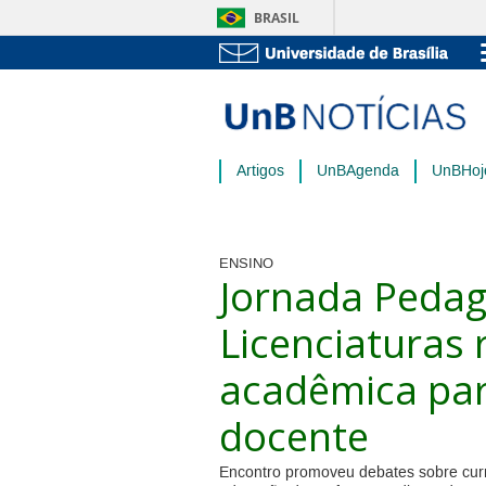
BRASIL
Artigos
UnBAgenda
UnBHoj
ENSINO
Jornada Pedag
Licenciaturas
acadêmica par
docente
Encontro promoveu debates sobre currí