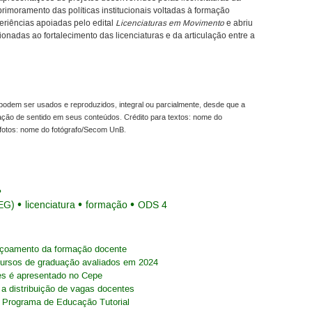
rimoramento das políticas institucionais voltadas à formação
riências apoiadas pelo edital
Licenciaturas em Movimento
e abriu
onadas ao fortalecimento das licenciaturas e da articulação entre a
odem ser usados e reproduzidos, integral ou parcialmente, desde que a
ração de sentido em seus conteúdos. Crédito para textos: nome do
fotos: nome do fotógrafo/Secom UnB.
EG)
licenciatura
formação
ODS 4
feiçoamento da formação docente
rsos de graduação avaliados em 2024
es é apresentado no Cepe
a distribuição de vagas docentes
o Programa de Educação Tutorial