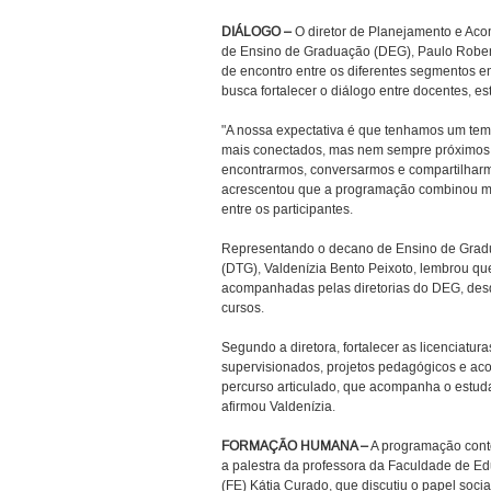
DIÁLOGO –
O diretor de Planejamento e Ac
de Ensino de Graduação (DEG), Paulo Robert
de encontro entre os diferentes segmentos e
busca fortalecer o diálogo entre docentes, es
"A nossa expectativa é que tenhamos um te
mais conectados, mas nem sempre próximos 
encontrarmos, conversarmos e compartilharmo
acrescentou que a programação combinou mo
entre os participantes.
Representando o decano de Ensino de Gradu
(DTG), Valdenízia Bento Peixoto, lembrou qu
acompanhadas pelas diretorias do DEG, desd
cursos.
Segundo a diretora, fortalecer as licenciatu
supervisionados, projetos pedagógicos e a
percurso articulado, que acompanha o estudan
afirmou Valdenízia.
FORMAÇÃO HUMANA –
A programação con
a palestra da professora da Faculdade de E
(FE) Kátia Curado, que discutiu o papel socia