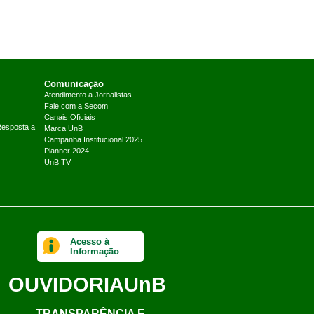
Comunicação
Atendimento a Jornalistas
Fale com a Secom
Canais Oficiais
Resposta a
Marca UnB
Campanha Institucional 2025
Planner 2024
UnB TV
Acesso à
Informação
OUVIDORIA
UnB
TRANSPARÊNCIA E