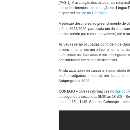
(PAS 1). A avaliação dos estudantes será rea
de conhecimentos e de redação em Língua P
disponível no
site do Cebraspe
.
A seleção destina-se ao preenchimento de 5
triênio 2023/2025, para cada um de seus cur
ensino médio (ou curso equivalente) até o an
As vagas serão ocupadas por ordem de classi
preenchimento, em um primeiro momento, das
após todas as chamadas e em um segundo mo
consideradas eventuais desistências.
A lista atualizada de cursos e a quantidade
serão divulgadas, em edital, em data anterior
Subprograma 2023.
CONTATO
– Outras informações no
site do 
de segunda a sexta, das 8h30 às 18h30 – S
Lotes 1115 a 1145, Sede do Cebraspe – pelo 