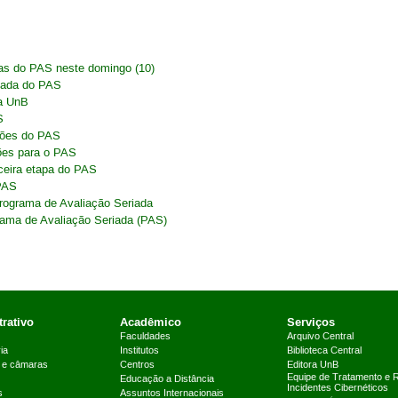
vas do PAS neste domingo (10)
mada do PAS
a UnB
S
ições do PAS
ções para o PAS
rceira etapa do PAS
 PAS
Programa de Avaliação Seriada
grama de Avaliação Seriada (PAS)
rativo
Acadêmico
Serviços
Faculdades
Arquivo Central
ia
Institutos
Biblioteca Central
 e câmaras
Centros
Editora UnB
Equipe de Tratamento e 
Educação a Distância
Incidentes Cibernéticos
s
Assuntos Internacionais