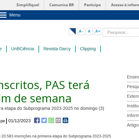
Simplifique!
Comunica BR
Participe
Acesso à infor
Menu
Sobre a UnB
Unidades acadêmicas
Pesquisar...
A-
A
A+
Estude na UnB
Graduação
Pós-Graduação
e
UnBCiência
Revista Darcy
Clipping
Administração
Servidor
Ensin
nscritos, PAS terá
Pesqu
fim de semana
Exten
Instit
ra etapa do Subprograma 2023-2025 no domingo (3)
Infor
01/12/2023
spe
Artigo
l de 20.583 inscrições na primeira etapa do Subprograma 2023-2025