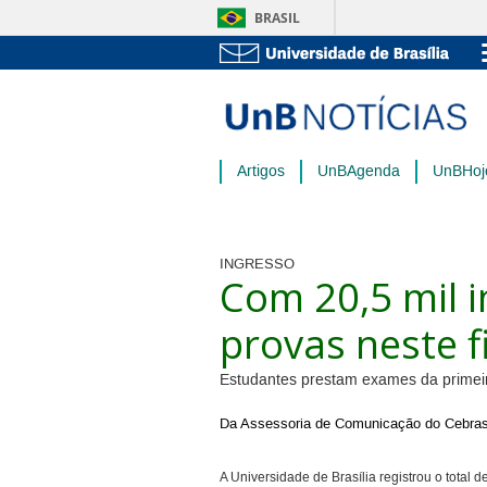
BRASIL
Artigos
UnBAgenda
UnBHoj
INGRESSO
Com 20,5 mil i
provas neste 
Estudantes prestam exames da primei
Da Assessoria de Comunicação do Cebra
A Universidade de Brasília registrou o tota