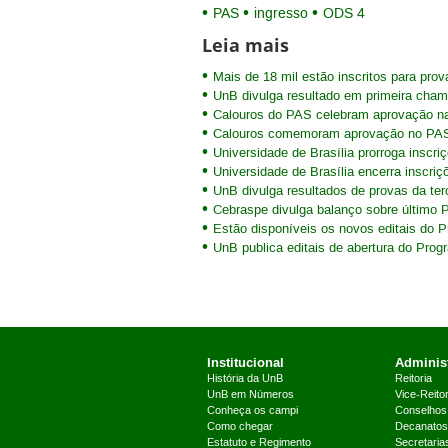
PAS
ingresso
ODS 4
Leia mais
Mais de 18 mil estão inscritos para pro
UnB divulga resultado em primeira cha
Calouros do PAS celebram aprovação n
Calouros comemoram aprovação no PA
Universidade de Brasília prorroga inscr
Universidade de Brasília encerra inscri
UnB divulga resultados de provas da te
Cebraspe divulga balanço sobre último
Estão disponíveis os novos editais do 
UnB publica editais de abertura do Pro
Institucional
Administ
História da UnB
Reitoria
UnB em Números
Vice-Reitor
Conheça os campi
Conselhos
Como chegar
Decanatos
Estatuto e Regimento
Secretaria