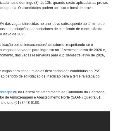
lizada neste domingo (3), às 13h, quando serão aplicadas as provas
ortuguesa. Os candidatos podem acessar o local de prova
0% das vagas oferecidas no ano letivo subsequente ao término do
sos de graduação, por portadores de certificado de conclusão do
o letivo de 2025.
ficação por sistema/campus/curso/turno, respeitando-se o
 vagas reservadas para ingresso no 1º semestre letivo de 2026 e,
mento, das vagas reservadas para o 2º semestre letivo de 2026,
 de vagas para cada um deles destinadas aos candidatos do PAS
 ao período de solicitação de inscrição para a terceira etapa do
Cebraspe
ou na Central de Atendimento ao Candidato do Cebraspe,
etor de Armazenagem e Abastecimento Norte (SAAN) Quadra 01,
telefone (61) 3448-0100.