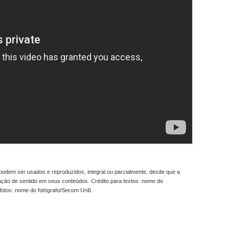
odem ser usados e reproduzidos, integral ou parcialmente, desde que a
ração de sentido em seus conteúdos. Crédito para textos: nome do
fotos: nome do fotógrafo/Secom UnB.