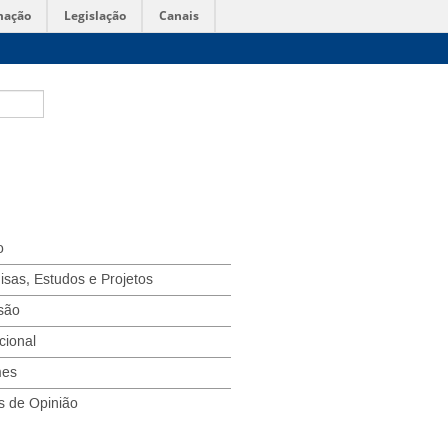
mação
Legislação
Canais
o
isas, Estudos e Projetos
são
ucional
mes
s de Opinião