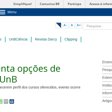
Simplifique!
Comunica BR
Participe
Acesso à infor
Menu
Sobre a UnB
Unidades acadêmicas
Pesquisar...
A-
A
A+
Estude na UnB
Graduação
Pós-Graduação
e
UnBCiência
Revista Darcy
Clipping
Administração
Servidor
Ensin
nta opções de
Pesqu
 UnB
Exten
Instit
cerem perfil dos cursos oferecidos, evento ocorre
Infor
Artigo