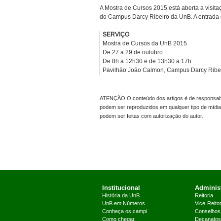
A Mostra de Cursos 2015 está aberta a visi
do Campus Darcy Ribeiro da UnB. A entrada é
SERVIÇO
Mostra de Cursos da UnB 2015
De 27 a 29 de outubro
De 8h a 12h30 e de 13h30 a 17h
Pavilhão João Calmon, Campus Darcy Ribe
ATENÇÃO O conteúdo dos artigos é de responsabil
podem ser reproduzidos em qualquer tipo de mídia
podem ser feitas com autorização do autor.
Institucional
Administ
História da UnB
Reitoria
UnB em Números
Vice-Reitor
Conheça os campi
Conselhos
Como chegar
Decanatos