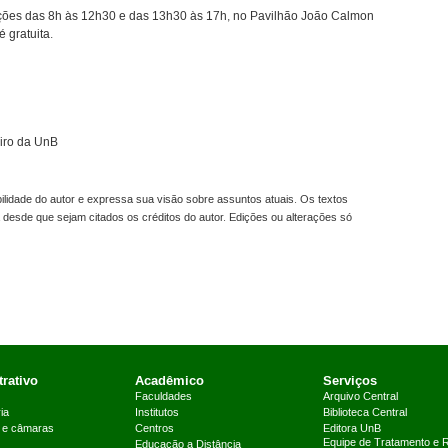
tações das 8h às 12h30 e das 13h30 às 17h, no Pavilhão João Calmon
 gratuita.
iro da UnB
idade do autor e expressa sua visão sobre assuntos atuais. Os textos
 desde que sejam citados os créditos do autor. Edições ou alterações só
rativo
Acadêmico
Serviços
Faculdades
Arquivo Central
ia
Institutos
Biblioteca Central
 e câmaras
Centros
Editora UnB
Equipe de Tratamento e 
Educação a Distância