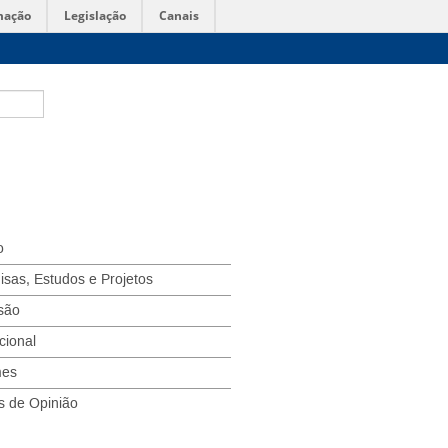
mação
Legislação
Canais
o
isas, Estudos e Projetos
são
ucional
mes
s de Opinião