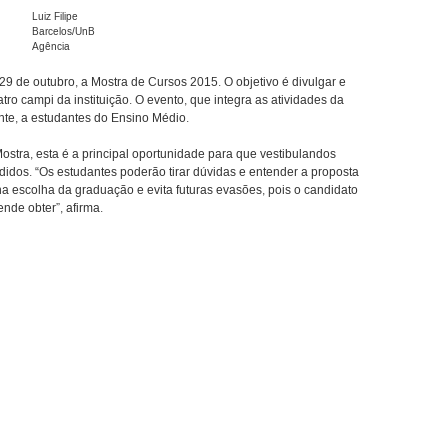
Luiz Filipe
Barcelos/UnB
Agência
29 de outubro, a Mostra de Cursos 2015. O objetivo é divulgar e
ro campi da instituição. O evento, que integra as atividades da
nte, a estudantes do Ensino Médio.
tra, esta é a principal oportunidade para que vestibulandos
didos. “Os estudantes poderão tirar dúvidas e entender a proposta
 na escolha da graduação e evita futuras evasões, pois o candidato
nde obter”, afirma.