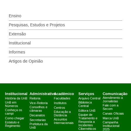
Ensino
Pesquisas, Estudos e Projetos
Extensão
Institucional
Informes
Artigos de Opinião
Institucional
Administrativo
Acadêmico
Serviços
Comunicação
Atendimento a
História da UnB
Reitoria
Faculdades
Arquivo Central
Jornalistas
UnB em
Biblioteca
Vice-Reitoria
Institutos
Fale com a
Números
Central
Conselhos e
Centros
Secom
Conheça os
câmaras
Editora UnB
Educação a
campi
Canais Oficiais
Equipe de
Decanatos
Distância
Como chegar
Tratamento e
Marca UnB
Assuntos
Secretarias
Resposta a
Estatuto e
Campanha
Internacionais
Prefeitura da
Incidentes
Regimento
Institucional
UnB
Cibernéticos
2025