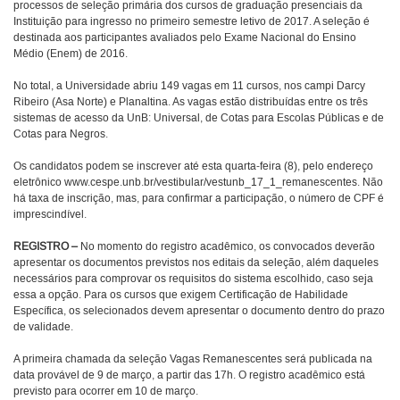
processos de seleção primária dos cursos de graduação presenciais da
Instituição para ingresso no primeiro semestre letivo de 2017. A seleção é
destinada aos participantes avaliados pelo Exame Nacional do Ensino
Médio (Enem) de 2016.
No total, a Universidade abriu 149 vagas em 11 cursos, nos campi Darcy
Ribeiro (Asa Norte) e Planaltina. As vagas estão distribuídas entre os três
sistemas de acesso da UnB: Universal, de Cotas para Escolas Públicas e de
Cotas para Negros.
Os candidatos podem se inscrever até esta quarta-feira (8), pelo endereço
eletrônico www.cespe.unb.br/vestibular/vestunb_17_1_remanescentes. Não
há taxa de inscrição, mas, para confirmar a participação, o número de CPF é
imprescindível.
REGISTRO –
No momento do registro acadêmico, os convocados deverão
apresentar os documentos previstos nos editais da seleção, além daqueles
necessários para comprovar os requisitos do sistema escolhido, caso seja
essa a opção. Para os cursos que exigem Certificação de Habilidade
Específica, os selecionados devem apresentar o documento dentro do prazo
de validade.
A primeira chamada da seleção Vagas Remanescentes será publicada na
data provável de 9 de março, a partir das 17h. O registro acadêmico está
previsto para ocorrer em 10 de março.