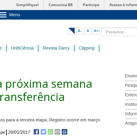
Simplifique!
Comunica BR
Participe
Acesso à infor
Menu
Sobre a UnB
Unidades acadêmicas
Pesquisar...
A-
A
A+
Estude na UnB
Graduação
Pós-Graduação
e
UnBCiência
Revista Darcy
Clipping
Administração
Servidor
Ensin
a próxima semana
Pesqu
Transferência
Exten
Instit
Infor
dos para a terceira etapa. Registro ocorre em março
Artigo
20/01/2017
spe