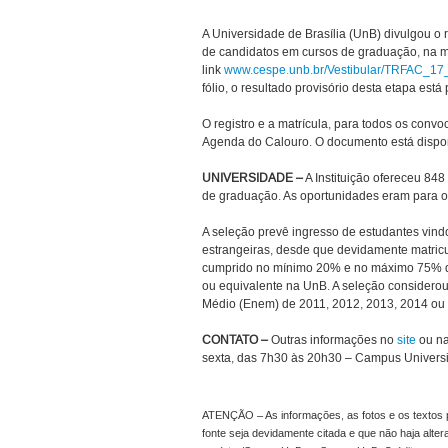
A Universidade de Brasília (UnB) divulgou o 
de candidatos em cursos de graduação, na mo
link
www.cespe.unb.br/Vestibular/TRFAC_17
fólio, o resultado provisório desta etapa está
O registro e a matrícula, para todos os convo
Agenda do Calouro. O documento está dispon
UNIVERSIDADE –
A Instituição ofereceu 84
de graduação. As oportunidades eram para os
A seleção prevê ingresso de estudantes vindo
estrangeiras, desde que devidamente matricu
cumprido no mínimo 20% e no máximo 75% do 
ou equivalente na UnB. A seleção consider
Médio (Enem) de 2011, 2012, 2013, 2014 ou
CONTATO –
Outras informações no
site
ou na
sexta, das 7h30 às 20h30 – Campus Universit
ATENÇÃO – As informações, as fotos e os textos p
fonte seja devidamente citada e que não haja alte