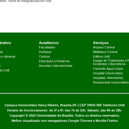
fotos: nome do fotógrafo/Secom UnB.
rativo
Acadêmico
Serviços
Faculdades
Arquivo Central
ia
Institutos
Biblioteca Central
 e câmaras
Centros
Editora UnB
Equipe de Tratamento e 
Educação a Distância
Incidentes Cibernéticos
s
Assuntos Internacionais
Fazenda Água Limpa
 da UnB
Hospital Universitário
Hospitais Veterinários
Restaurante Universitário
Campus
Universitário Darcy Ribeiro,
Brasília-DF | CEP 70910-900
Telefones UnB
Horário de funcionamento: de 2ª a 6ª, das 7h às 23h. Sábado, das 8h às 18h.
Copyright © 2022
Universidade de Brasília
.
Todos os direitos reservados.
Melhor visualizado nos navegadores Google Chrome e Mozilla Firefox