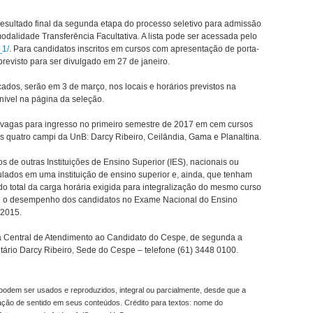
resultado final da segunda etapa do processo seletivo para admissão
dalidade Transferência Facultativa. A lista pode ser acessada pelo
_1/
. Para candidatos inscritos em cursos com apresentação de porta-
 previsto para ser divulgado em 27 de janeiro.
cados, serão em 3 de março, nos locais e horários previstos na
ível na página da seleção.
8 vagas para ingresso no primeiro semestre de 2017 em cem cursos
 quatro campi da UnB: Darcy Ribeiro, Ceilândia, Gama e Planaltina.
s de outras Instituições de Ensino Superior (IES), nacionais ou
lados em uma instituição de ensino superior e, ainda, que tenham
total da carga horária exigida para integralização do mesmo curso
ou o desempenho dos candidatos no Exame Nacional do Ensino
 2015.
 Central de Atendimento ao Candidato do Cespe, de segunda a
ário Darcy Ribeiro, Sede do Cespe – telefone (61) 3448 0100.
odem ser usados e reproduzidos, integral ou parcialmente, desde que a
ração de sentido em seus conteúdos. Crédito para textos: nome do