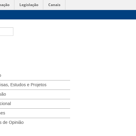
mação
Legislação
Canais
o
isas, Estudos e Projetos
são
ucional
mes
s de Opinião