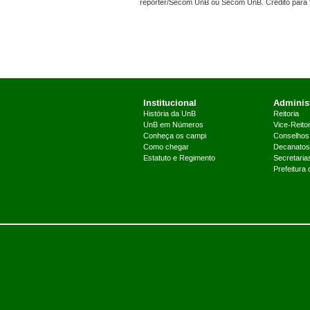
repórter/Secom UnB ou Secom UnB. Crédito para 
Institucional
Administ
História da UnB
Reitoria
UnB em Números
Vice-Reitor
Conheça os campi
Conselhos
Como chegar
Decanatos
Estatuto e Regimento
Secretaria
Prefeitura