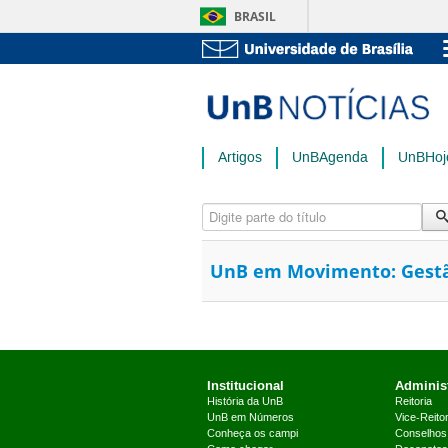
BRASIL
Artigos
UnBAgenda
UnBHoj
Digite parte do título
UnB em Movimento: Gestão
Institucional
Administ
História da UnB
Reitoria
UnB em Números
Vice-Reitor
Conheça os campi
Conselhos