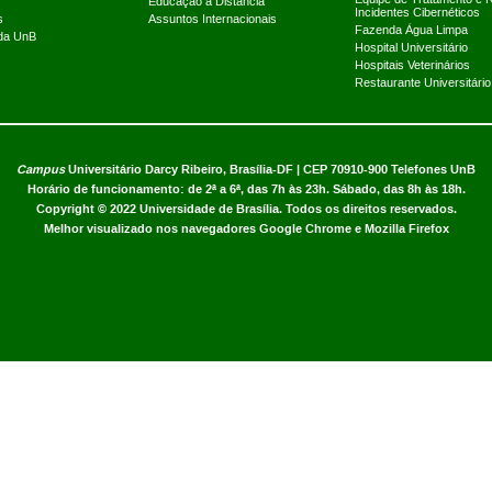
Educação a Distância
Incidentes Cibernéticos
s
Assuntos Internacionais
Fazenda Água Limpa
 da UnB
Hospital Universitário
Hospitais Veterinários
Restaurante Universitário
Campus
Universitário Darcy Ribeiro,
Brasília-DF | CEP 70910-900
Telefones UnB
Horário de funcionamento: de 2ª a 6ª, das 7h às 23h. Sábado, das 8h às 18h.
Copyright © 2022
Universidade de Brasília
.
Todos os direitos reservados.
Melhor visualizado nos navegadores Google Chrome e Mozilla Firefox