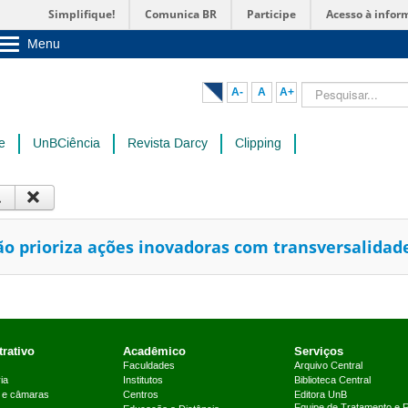
Simplifique!
Comunica BR
Participe
Acesso à infor
Menu
Sobre a UnB
Unidades acadêmicas
Pesquisar...
A-
A
A+
Estude na UnB
Graduação
Pós-Graduação
e
UnBCiência
Revista Darcy
Clipping
Administração
Servidor
 prioriza ações inovadoras com transversalidad
rativo
Acadêmico
Serviços
Faculdades
Arquivo Central
ia
Institutos
Biblioteca Central
 e câmaras
Centros
Editora UnB
Equipe de Tratamento e 