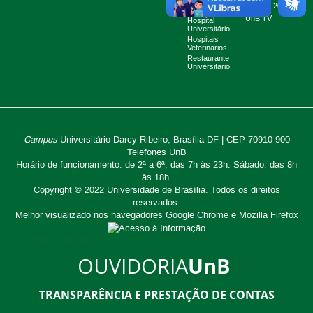
Fazenda Água
Planner 2024
Limpa
UnB TV
Hospital
Universitário
Hospitais
Veterinários
Restaurante
Universitário
Campus
Universitário Darcy Ribeiro,
Brasília-DF | CEP 70910-900
Telefones UnB
Horário de funcionamento: de 2ª a 6ª, das 7h às 23h. Sábado, das 8h
às 18h.
Copyright © 2022
Universidade de Brasília
.
Todos os direitos
reservados.
Melhor visualizado nos navegadores Google Chrome e Mozilla Firefox
Acesso à Informação
OUVIDORIA
UnB
TRANSPARÊNCIA E PRESTAÇÃO DE CONTAS