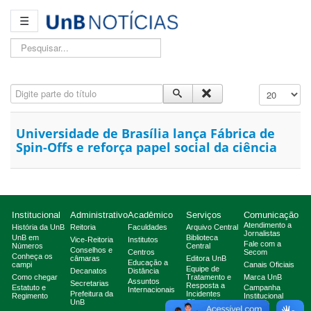
☰
Pesquisar...
Digite parte do título
Exibir #
Universidade de Brasília lança Fábrica de
Spin-Offs e reforça papel social da ciência
Institucional
Administrativo
Acadêmico
Serviços
Comunicação
Atendimento a
História da UnB
Reitoria
Faculdades
Arquivo Central
Jornalistas
UnB em
Biblioteca
Vice-Reitoria
Institutos
Fale com a
Números
Central
Conselhos e
Centros
Secom
Conheça os
câmaras
Editora UnB
Educação a
campi
Canais Oficiais
Equipe de
Decanatos
Distância
Como chegar
Tratamento e
Marca UnB
Assuntos
Secretarias
Resposta a
Estatuto e
Campanha
Internacionais
Prefeitura da
Incidentes
Regimento
Institucional
UnB
Cibernéticos
2025