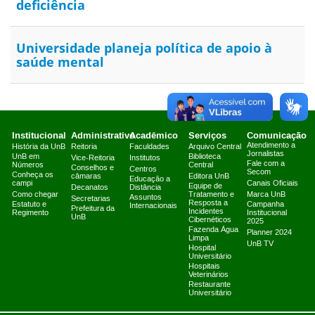
deficiência
Universidade planeja política de apoio à
saúde mental
Institucional
Administrativo
Acadêmico
Serviços
Comunicação
Atendimento a
História da UnB
Reitoria
Faculdades
Arquivo Central
Jornalistas
UnB em
Biblioteca
Vice-Reitoria
Institutos
Fale com a
Números
Central
Conselhos e
Centros
Secom
Conheça os
câmaras
Editora UnB
Educação a
campi
Canais Oficiais
Equipe de
Decanatos
Distância
Como chegar
Tratamento e
Marca UnB
Assuntos
Secretarias
Resposta a
Estatuto e
Campanha
Internacionais
Prefeitura da
Incidentes
Regimento
Institucional
UnB
Cibernéticos
2025
Fazenda Água
Planner 2024
Limpa
UnB TV
Hospital
Universitário
Hospitais
Veterinários
Restaurante
Universitário