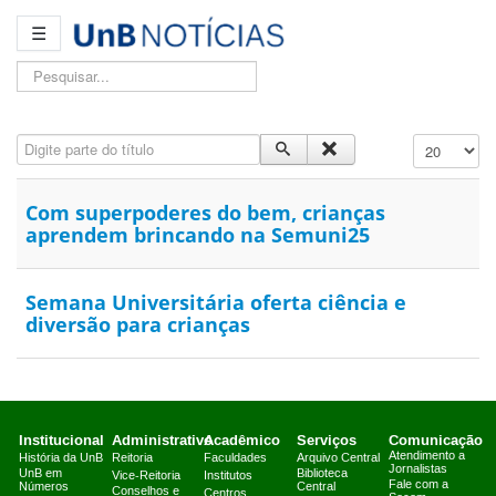
☰
Pesquisar...
Digite parte do título
Exibir #
Com superpoderes do bem, crianças
aprendem brincando na Semuni25
Semana Universitária oferta ciência e
diversão para crianças
Institucional
Administrativo
Acadêmico
Serviços
Comunicação
Atendimento a
História da UnB
Reitoria
Faculdades
Arquivo Central
Jornalistas
UnB em
Biblioteca
Vice-Reitoria
Institutos
Fale com a
Números
Central
Conselhos e
Centros