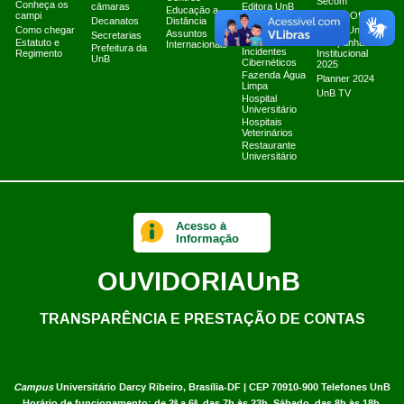
Secom
Conheça os
câmaras
Editora UnB
Educação a
campi
Canais Oficiais
Equipe de
Decanatos
Distância
Como chegar
Tratamento e
Marca UnB
Assuntos
Secretarias
Resposta a
Estatuto e
Campanha
Internacionais
Prefeitura da
Incidentes
Regimento
Institucional
UnB
Cibernéticos
2025
Fazenda Água
Planner 2024
Limpa
UnB TV
Hospital
Universitário
Hospitais
Veterinários
Restaurante
Universitário
Acesso à
Informação
OUVIDORIA
UnB
TRANSPARÊNCIA E PRESTAÇÃO DE CONTAS
Campus
Universitário Darcy Ribeiro,
Brasília-DF | CEP 70910-900
Telefones UnB
Horário de funcionamento: de 2ª a 6ª, das 7h às 23h. Sábado, das 8h às 18h.