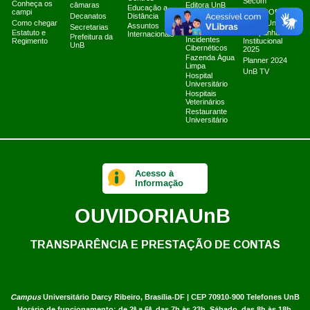
Secom
Conheça os
câmaras
Editora UnB
Educação a
campi
Canais Oficiais
Equipe de
Decanatos
Distância
Como chegar
Tratamento e
Marca UnB
Assuntos
Secretarias
Resposta a
Estatuto e
Campanha
Internacionais
Prefeitura da
Incidentes
Regimento
Institucional
UnB
Cibernéticos
2025
Fazenda Água
Planner 2024
Limpa
UnB TV
Hospital
Universitário
Hospitais
Veterinários
Restaurante
Universitário
Acesso à
Informação
OUVIDORIA
UnB
TRANSPARÊNCIA E PRESTAÇÃO DE CONTAS
Campus
Universitário Darcy Ribeiro,
Brasília-DF | CEP 70910-900
Telefones UnB
Horário de funcionamento: de 2ª a 6ª, das 7h às 23h. Sábado, das 8h às 18h.