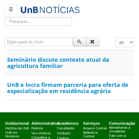
☰
Pesquisar...
Digite parte do título
Exibir #
Seminário discute contexto atual da
agricultura familiar
UnB e Incra firmam parceria para oferta de
especialização em residência agrária
Institucional
Administrativo
Acadêmico
Serviços
Comunicação
Atendimento a
História da UnB
Reitoria
Faculdades
Arquivo Central
Jornalistas
UnB em
Biblioteca
Vice-Reitoria
Institutos
Fale com a
Números
Central
Conselhos e
Centros