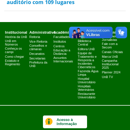
auditório com 109 lugares
Institucional
Administrativo
Acadêmico
Serviços
Comunicação
Atendimento a
História da UnB
Reitoria
Faculdades
Arquivo Central
Jornalistas
UnB em
Biblioteca
Vice-Reitoria
Institutos
Fale com a
Números
Central
Conselhos e
Centros
Secom
Conheça os
câmaras
Editora UnB
Educação a
campi
Canais Oficiais
Equipe de
Decanatos
Distância
Como chegar
Tratamento e
Marca UnB
Assuntos
Secretarias
Resposta a
Estatuto e
Campanha
Internacionais
Prefeitura da
Incidentes
Regimento
Institucional
UnB
Cibernéticos
2025
Fazenda Água
Planner 2024
Limpa
UnB TV
Hospital
Universitário
Hospitais
Veterinários
Restaurante
Universitário
Acesso à
Informação