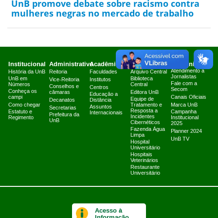
UnB promove debate sobre racismo contra
mulheres negras no mercado de trabalho
Institucional
Administrativo
Acadêmico
Serviços
Comunicação
Atendimento a
História da UnB
Reitoria
Faculdades
Arquivo Central
Jornalistas
UnB em
Biblioteca
Vice-Reitoria
Institutos
Fale com a
Números
Central
Conselhos e
Centros
Secom
Conheça os
câmaras
Editora UnB
Educação a
campi
Canais Oficiais
Equipe de
Decanatos
Distância
Como chegar
Tratamento e
Marca UnB
Assuntos
Secretarias
Resposta a
Estatuto e
Campanha
Internacionais
Prefeitura da
Incidentes
Regimento
Institucional
UnB
Cibernéticos
2025
Fazenda Água
Planner 2024
Limpa
UnB TV
Hospital
Universitário
Hospitais
Veterinários
Restaurante
Universitário
Acesso à
Informação