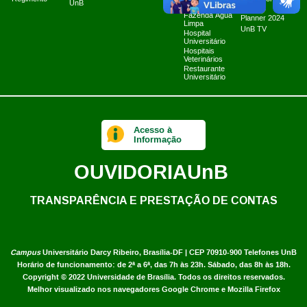
UnB
Cibernéticos
2025
Fazenda Água
Planner 2024
Limpa
UnB TV
Hospital
Universitário
Hospitais
Veterinários
Restaurante
Universitário
Acesso à
Informação
OUVIDORIA
UnB
TRANSPARÊNCIA E PRESTAÇÃO DE CONTAS
Campus
Universitário Darcy Ribeiro,
Brasília-DF | CEP 70910-900
Telefones UnB
Horário de funcionamento: de 2ª a 6ª, das 7h às 23h. Sábado, das 8h às 18h.
Copyright © 2022
Universidade de Brasília
.
Todos os direitos reservados.
Melhor visualizado nos navegadores Google Chrome e Mozilla Firefox