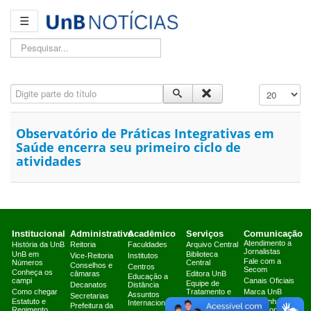
☰
Pesquisar...
Digite parte do título
Exibir #
Observatório de Práticas Integrativas em
Saúde encerra seu primeiro ciclo de
atividades
Institucional
Administrativo
Acadêmico
Serviços
Comunicação
Atendimento a
História da UnB
Reitoria
Faculdades
Arquivo Central
Jornalistas
UnB em
Biblioteca
Vice-Reitoria
Institutos
Fale com a
Números
Central
Conselhos e
Centros
Secom
Conheça os
câmaras
Editora UnB
Educação a
campi
Canais Oficiais
Equipe de
Decanatos
Distância
Como chegar
Tratamento e
Marca UnB
Assuntos
Secretarias
Resposta a
Estatuto e
Campanha
Internacionais
Prefeitura da
Incidentes
Regimento
Institucional