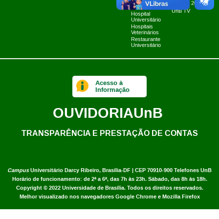
Fazenda Água
Planner 2024
Limpa
UnB TV
Hospital
Universitário
Hospitais
Veterinários
Restaurante
Universitário
Acesso à
Informação
OUVIDORIA
UnB
TRANSPARÊNCIA E PRESTAÇÃO DE CONTAS
Campus
Universitário Darcy Ribeiro,
Brasília-DF | CEP 70910-900
Telefones UnB
Horário de funcionamento: de 2ª a 6ª, das 7h às 23h. Sábado, das 8h às 18h.
Copyright © 2022
Universidade de Brasília
.
Todos os direitos reservados.
Melhor visualizado nos navegadores Google Chrome e Mozilla Firefox