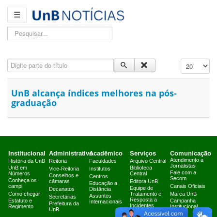
☰
Pesquisar...
Digite parte do título
Exibir #
UnB alcança índices melhores na pós-
graduação
Institucional
Administrativo
Acadêmico
Serviços
Comunicação
Atendimento a
História da UnB
Reitoria
Faculdades
Arquivo Central
Jornalistas
UnB em
Biblioteca
Vice-Reitoria
Institutos
Fale com a
Números
Central
Conselhos e
Centros
Secom
Conheça os
câmaras
Editora UnB
Educação a
campi
Canais Oficiais
Equipe de
Decanatos
Distância
Como chegar
Tratamento e
Marca UnB
Assuntos
Secretarias
Resposta a
Estatuto e
Campanha
Internacionais
Prefeitura da
Incidentes
Regimento
Institucional
UnB
Cibernéticos
2025