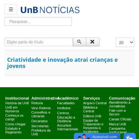
☰
Pesquisar...
Digite parte do título
Exibir #
Criatividade e inovação atrai crianças e
jovens
Institucional
Administrativo
Acadêmico
Serviços
Comunicação
Atendimento a
História da UnB
Reitoria
Faculdades
Arquivo Central
Jornalistas
UnB em
Biblioteca
Vice-Reitoria
Institutos
Fale com a
Números
Central
Conselhos e
Centros
Secom
Conheça os
câmaras
Editora UnB
Educação a
campi
Canais Oficiais
Equipe de
Decanatos
Distância
Como chegar
Tratamento e
Marca UnB
Assuntos
Secretarias
Resposta a
Estatuto e
Campanha
Internacionais
Prefeitura da
Incidentes
Regimento
Institucional
UnB
Cibernéticos
2025