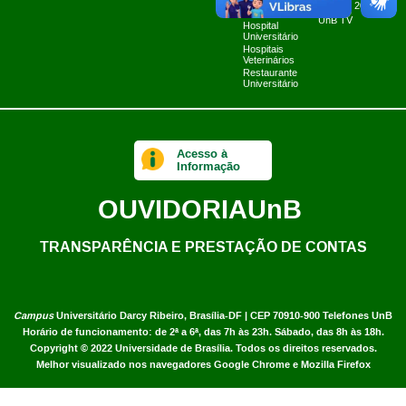
Fazenda Água
Planner 2024
Limpa
UnB TV
Hospital
Universitário
Hospitais
Veterinários
Restaurante
Universitário
Acesso à
Informação
OUVIDORIA
UnB
TRANSPARÊNCIA E PRESTAÇÃO DE CONTAS
Campus
Universitário Darcy Ribeiro,
Brasília-DF | CEP 70910-900
Telefones UnB
Horário de funcionamento: de 2ª a 6ª, das 7h às 23h. Sábado, das 8h às 18h.
Copyright © 2022
Universidade de Brasília
.
Todos os direitos reservados.
Melhor visualizado nos navegadores Google Chrome e Mozilla Firefox