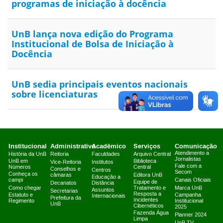
programas de iniciação à docência
UnB lança nova edição do Programa
Institucional de Bolsa de Iniciação à
Docência
UnB sedia principais eventos nacionais
sobre licenciaturas
Institucional
Administrativo
Acadêmico
Serviços
Comunicação
Atendimento a
História da UnB
Reitoria
Faculdades
Arquivo Central
Jornalistas
UnB em
Biblioteca
Vice-Reitoria
Institutos
Fale com a
Números
Central
Conselhos e
Centros
Secom
Conheça os
câmaras
Editora UnB
Educação a
campi
Canais Oficiais
Equipe de
Decanatos
Distância
Como chegar
Tratamento e
Marca UnB
Assuntos
Secretarias
Resposta a
Estatuto e
Campanha
Internacionais
Prefeitura da
Incidentes
Regimento
Institucional
UnB
Cibernéticos
2025
Fazenda Água
Planner 2024
Limpa