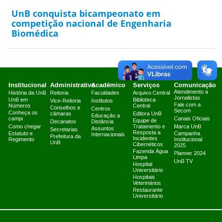
UnB conquista bicampeonato em
competição nacional de Engenharia
Biomédica
Institucional
Administrativo
Acadêmico
Serviços
Comunicação
Atendimento a
História da UnB
Reitoria
Faculdades
Arquivo Central
Jornalistas
UnB em
Biblioteca
Vice-Reitoria
Institutos
Fale com a
Números
Central
Conselhos e
Centros
Secom
Conheça os
câmaras
Editora UnB
Educação a
campi
Canais Oficiais
Equipe de
Decanatos
Distância
Como chegar
Tratamento e
Marca UnB
Assuntos
Secretarias
Resposta a
Estatuto e
Campanha
Internacionais
Prefeitura da
Incidentes
Regimento
Institucional
UnB
Cibernéticos
2025
Fazenda Água
Planner 2024
Limpa
UnB TV
Hospital
Universitário
Hospitais
Veterinários
Restaurante
Universitário