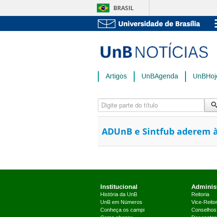
BRASIL
Artigos
UnBAgenda
UnBHoj
Digite parte do título
ADUnB e Sintfub aderem às
Institucional
Administ
História da UnB
Reitoria
UnB em Números
Vice-Reitor
Conheça os campi
Conselhos