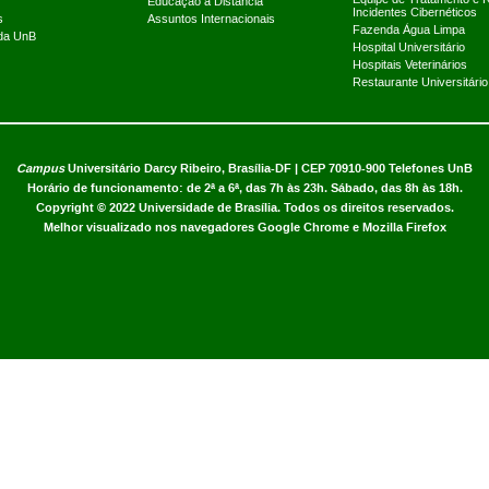
Educação a Distância
Incidentes Cibernéticos
s
Assuntos Internacionais
Fazenda Água Limpa
 da UnB
Hospital Universitário
Hospitais Veterinários
Restaurante Universitário
Campus
Universitário Darcy Ribeiro,
Brasília-DF | CEP 70910-900
Telefones UnB
Horário de funcionamento: de 2ª a 6ª, das 7h às 23h. Sábado, das 8h às 18h.
Copyright © 2022
Universidade de Brasília
.
Todos os direitos reservados.
Melhor visualizado nos navegadores Google Chrome e Mozilla Firefox