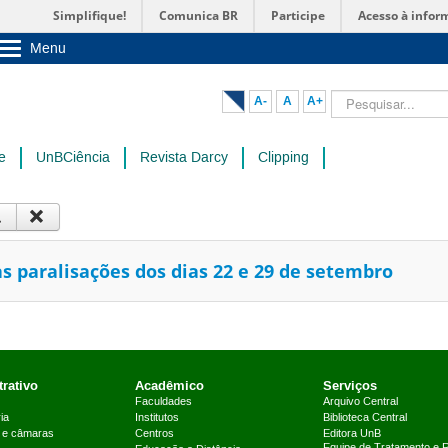
Simplifique!
Comunica BR
Participe
Acesso à infor
Menu
Sobre a UnB
Unidades acadêmicas
Pesquisar...
A-
A
A+
Estude na UnB
Graduação
Pós-Graduação
e
UnBCiência
Revista Darcy
Clipping
Administração
Servidor
 paralisações dos dias 22 e 29 de setembro
rativo
Acadêmico
Serviços
Faculdades
Arquivo Central
ia
Institutos
Biblioteca Central
 e câmaras
Centros
Editora UnB
Equipe de Tratamento e 