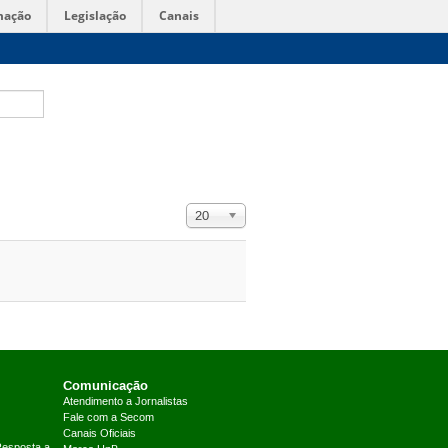
mação
Legislação
Canais
Exibir #
20
Comunicação
Atendimento a Jornalistas
Fale com a Secom
Canais Oficiais
Resposta a