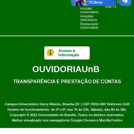
Fazenda Água
Planner 2024
Limpa
UnB TV
Hospital
Universitário
Hospitais
Veterinários
Restaurante
Universitário
Acesso à
Informação
OUVIDORIA
UnB
TRANSPARÊNCIA E PRESTAÇÃO DE CONTAS
Campus
Universitário Darcy Ribeiro,
Brasília-DF | CEP 70910-900
Telefones UnB
Horário de funcionamento: de 2ª a 6ª, das 7h às 23h. Sábado, das 8h às 18h.
Copyright © 2022
Universidade de Brasília
.
Todos os direitos reservados.
Melhor visualizado nos navegadores Google Chrome e Mozilla Firefox