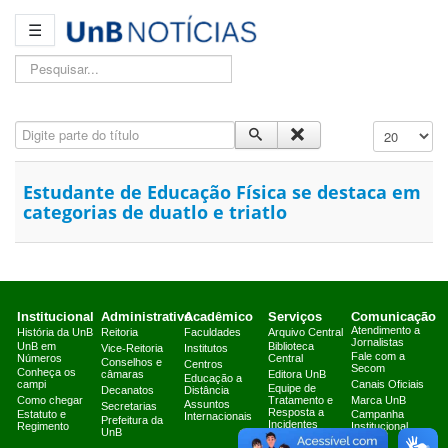
☰
Pesquisar...
Digite parte do título
Exibir #
Estudante de Educação Física se destaca em
categorias de duatlo e triatlo
Institucional
Administrativo
Acadêmico
Serviços
Comunicação
Atendimento a
História da UnB
Reitoria
Faculdades
Arquivo Central
Jornalistas
UnB em
Biblioteca
Vice-Reitoria
Institutos
Fale com a
Números
Central
Conselhos e
Centros
Secom
Conheça os
câmaras
Editora UnB
Educação a
campi
Canais Oficiais
Equipe de
Decanatos
Distância
Como chegar
Tratamento e
Marca UnB
Assuntos
Secretarias
Resposta a
Estatuto e
Campanha
Internacionais
Prefeitura da
Incidentes
Regimento
Institucional
UnB
Cibernéticos
2025