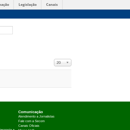
mação
Legislação
Canais
Exibir #
20
Comunicação
Atendimento a Jornalistas
Fale com a Secom
Canais Oficiais
Resposta a