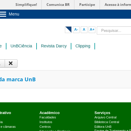
Simplifique!
Comunica BR
Participe
Acesso à infor
Menu
Sobre a UnB
Unidades acadêmicas
Pesquisar...
A-
A
A+
Estude na UnB
Graduação
Pós-Graduação
e
UnBCiência
Revista Darcy
Clipping
Administração
Servidor
 da marca UnB
rativo
Acadêmico
Serviços
Faculdades
Arquivo Central
ia
Institutos
Biblioteca Central
 e câmaras
Centros
Editora UnB
Equipe de Tratamento e 