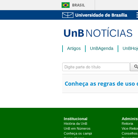
BRASIL
Artigos
UnBAgenda
UnBHoj
Digite parte do título
Conheça as regras de uso
Institucional
Administ
História da UnB
Reitoria
UnB em Números
Vice-Reitor
Conheça os campi
Conselhos