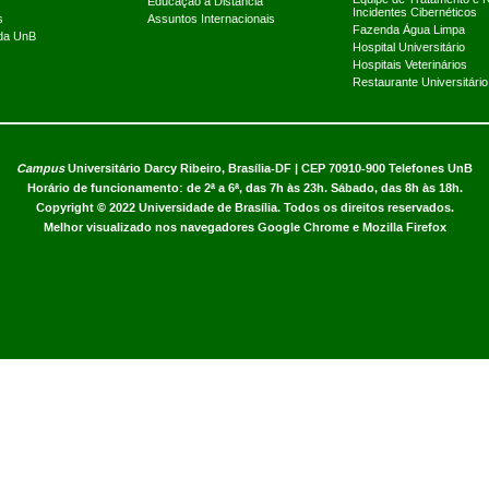
Educação a Distância
Incidentes Cibernéticos
s
Assuntos Internacionais
Fazenda Água Limpa
 da UnB
Hospital Universitário
Hospitais Veterinários
Restaurante Universitário
Campus
Universitário Darcy Ribeiro,
Brasília-DF | CEP 70910-900
Telefones UnB
Horário de funcionamento: de 2ª a 6ª, das 7h às 23h. Sábado, das 8h às 18h.
Copyright © 2022
Universidade de Brasília
.
Todos os direitos reservados.
Melhor visualizado nos navegadores Google Chrome e Mozilla Firefox