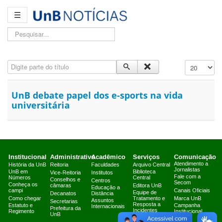
☰
Pesquisar...
Digite parte do título
Exibir #
UnB debate papel dos e-sports na vida
universitária
Institucional
Administrativo
Acadêmico
Serviços
Comunicação
Atendimento a
História da UnB
Reitoria
Faculdades
Arquivo Central
Jornalistas
UnB em
Biblioteca
Vice-Reitoria
Institutos
Fale com a
Números
Central
Conselhos e
Centros
Secom
Conheça os
câmaras
Editora UnB
Educação a
campi
Canais Oficiais
Equipe de
Decanatos
Distância
Como chegar
Tratamento e
Marca UnB
Assuntos
Secretarias
Resposta a
Estatuto e
Campanha
Internacionais
Prefeitura da
Incidentes
Regimento
Institucional
UnB
Cibernéticos
2025