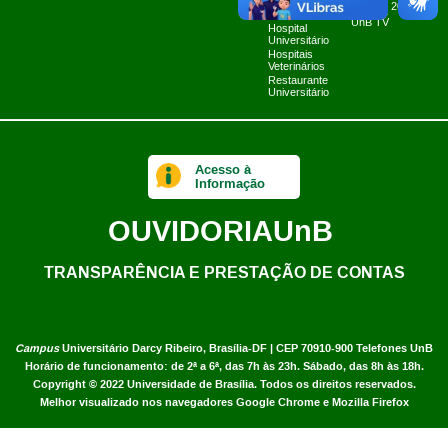
Fazenda Água
Planner 2024
Limpa
UnB TV
Hospital
Universitário
Hospitais
Veterinários
Restaurante
Universitário
Acesso à
Informação
OUVIDORIA
UnB
TRANSPARÊNCIA E PRESTAÇÃO DE CONTAS
Campus
Universitário Darcy Ribeiro,
Brasília-DF | CEP 70910-900
Telefones UnB
Horário de funcionamento: de 2ª a 6ª, das 7h às 23h. Sábado, das 8h às 18h.
Copyright © 2022
Universidade de Brasília
.
Todos os direitos reservados.
Melhor visualizado nos navegadores Google Chrome e Mozilla Firefox