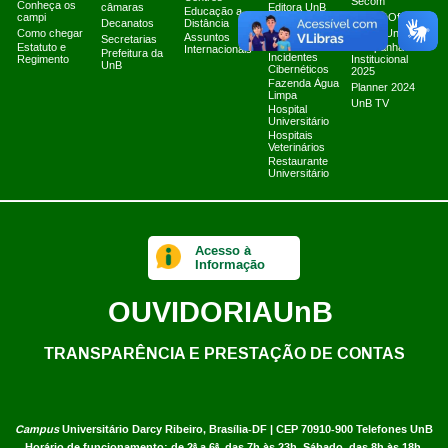
Secom
Conheça os
câmaras
Editora UnB
Educação a
campi
Canais Oficiais
Equipe de
Decanatos
Distância
Como chegar
Tratamento e
Marca UnB
Assuntos
Secretarias
Resposta a
Estatuto e
Campanha
Internacionais
Prefeitura da
Incidentes
Regimento
Institucional
UnB
Cibernéticos
2025
Fazenda Água
Planner 2024
Limpa
UnB TV
Hospital
Universitário
Hospitais
Veterinários
Restaurante
Universitário
Acesso à
Informação
OUVIDORIA
UnB
TRANSPARÊNCIA E PRESTAÇÃO DE CONTAS
Campus
Universitário Darcy Ribeiro,
Brasília-DF | CEP 70910-900
Telefones UnB
Horário de funcionamento: de 2ª a 6ª, das 7h às 23h. Sábado, das 8h às 18h.