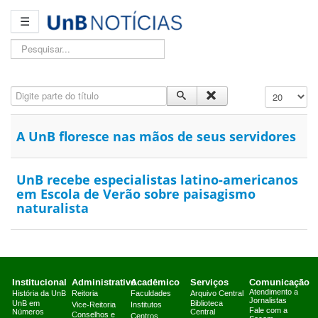
☰
Pesquisar...
Digite parte do título
Exibir #
A UnB floresce nas mãos de seus servidores
UnB recebe especialistas latino-americanos
em Escola de Verão sobre paisagismo
naturalista
Institucional
Administrativo
Acadêmico
Serviços
Comunicação
Atendimento a
História da UnB
Reitoria
Faculdades
Arquivo Central
Jornalistas
UnB em
Biblioteca
Vice-Reitoria
Institutos
Fale com a
Números
Central
Conselhos e
Centros