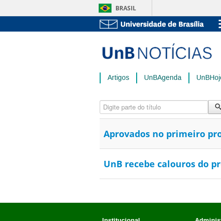
BRASIL
Artigos
UnBAgenda
UnBHoj
Digite parte do título
Aprovados no primeiro pr
UnB recebe calouros do pr
Institucional
Administ