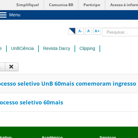
Simplifique!
Comunica BR
Participe
Acesso à infor
Menu
Sobre a UnB
Unidades acadêmicas
Pesquisar...
A-
A
A+
Estude na UnB
Graduação
Pós-Graduação
e
UnBCiência
Revista Darcy
Clipping
Administração
Servidor
ocesso seletivo UnB 60mais comemoram ingresso
ocesso seletivo 60mais
rativo
Acadêmico
Serviços