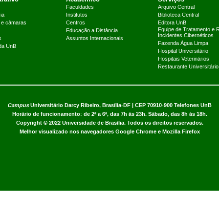
Faculdades
Arquivo Central
ia
Institutos
Biblioteca Central
 e câmaras
Centros
Editora UnB
Equipe de Tratamento e 
Educação a Distância
Incidentes Cibernéticos
s
Assuntos Internacionais
Fazenda Água Limpa
 da UnB
Hospital Universitário
Hospitais Veterinários
Restaurante Universitário
Campus
Universitário Darcy Ribeiro,
Brasília-DF | CEP 70910-900
Telefones UnB
Horário de funcionamento: de 2ª a 6ª, das 7h às 23h. Sábado, das 8h às 18h.
Copyright © 2022
Universidade de Brasília
.
Todos os direitos reservados.
Melhor visualizado nos navegadores Google Chrome e Mozilla Firefox