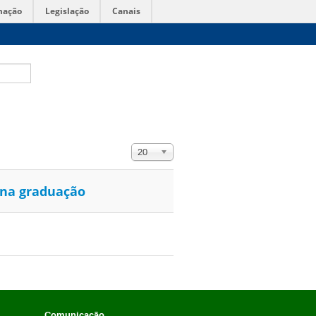
mação
Legislação
Canais
Exibir #
20
 na graduação
Comunicação