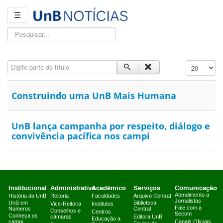
☰
Pesquisar...
Digite parte do título
Exibir #
Construindo uma UnB Mais Humana
UnB lança campanha por respeito, diálogo e
convivência pacífica nos campi
Institucional
Administrativo
Acadêmico
Serviços
Comunicação
Atendimento a
História da UnB
Reitoria
Faculdades
Arquivo Central
Jornalistas
UnB em
Biblioteca
Vice-Reitoria
Institutos
Fale com a
Números
Central
Conselhos e
Centros
Secom
Conheça os
câmaras
Editora UnB
Educação a
campi
Canais Oficiais