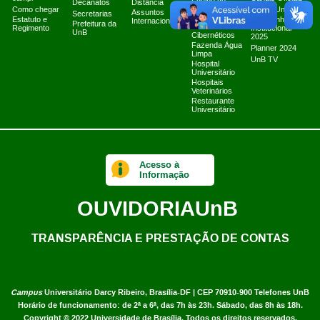
Equipe de
Decanatos
Distância
Como chegar
Tratamento e
Marca UnB
Assuntos
Secretarias
Resposta a
Estatuto e
Campanha
Internacionais
Prefeitura da
Incidentes
Regimento
Institucional
UnB
Cibernéticos
2025
Fazenda Água
Planner 2024
Limpa
UnB TV
Hospital
Universitário
Hospitais
Veterinários
Restaurante
Universitário
Acesso à
Informação
OUVIDORIA
UnB
TRANSPARÊNCIA E PRESTAÇÃO DE CONTAS
Campus
Universitário Darcy Ribeiro,
Brasília-DF | CEP 70910-900
Telefones UnB
Horário de funcionamento: de 2ª a 6ª, das 7h às 23h. Sábado, das 8h às 18h.
Copyright © 2022
Universidade de Brasília
.
Todos os direitos reservados.