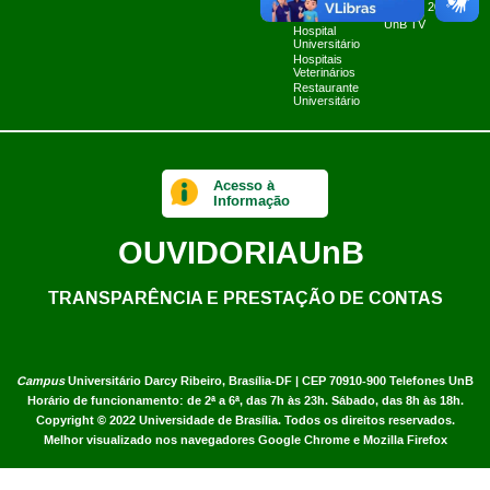
Fazenda Água
Planner 2024
Limpa
UnB TV
Hospital
Universitário
Hospitais
Veterinários
Restaurante
Universitário
Acesso à
Informação
OUVIDORIA
UnB
TRANSPARÊNCIA E PRESTAÇÃO DE CONTAS
Campus
Universitário Darcy Ribeiro,
Brasília-DF | CEP 70910-900
Telefones UnB
Horário de funcionamento: de 2ª a 6ª, das 7h às 23h. Sábado, das 8h às 18h.
Copyright © 2022
Universidade de Brasília
.
Todos os direitos reservados.
Melhor visualizado nos navegadores Google Chrome e Mozilla Firefox