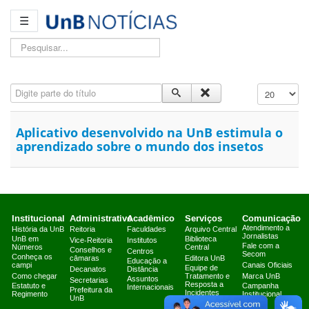
☰
Pesquisar...
Digite parte do título
Exibir #
Aplicativo desenvolvido na UnB estimula o
aprendizado sobre o mundo dos insetos
Institucional
Administrativo
Acadêmico
Serviços
Comunicação
Atendimento a
História da UnB
Reitoria
Faculdades
Arquivo Central
Jornalistas
UnB em
Biblioteca
Vice-Reitoria
Institutos
Fale com a
Números
Central
Conselhos e
Centros
Secom
Conheça os
câmaras
Editora UnB
Educação a
campi
Canais Oficiais
Equipe de
Decanatos
Distância
Como chegar
Tratamento e
Marca UnB
Assuntos
Secretarias
Resposta a
Estatuto e
Campanha
Internacionais
Prefeitura da
Incidentes
Regimento
Institucional
UnB
Cibernéticos
2025