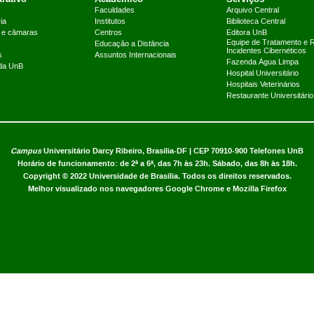
Faculdades
Arquivo Central
ia
Institutos
Biblioteca Central
 e câmaras
Centros
Editora UnB
Equipe de Tratamento e 
Educação a Distância
Incidentes Cibernéticos
s
Assuntos Internacionais
Fazenda Água Limpa
 da UnB
Hospital Universitário
Hospitais Veterinários
Restaurante Universitário
Campus
Universitário Darcy Ribeiro,
Brasília-DF | CEP 70910-900
Telefones UnB
Horário de funcionamento: de 2ª a 6ª, das 7h às 23h. Sábado, das 8h às 18h.
Copyright © 2022
Universidade de Brasília
.
Todos os direitos reservados.
Melhor visualizado nos navegadores Google Chrome e Mozilla Firefox