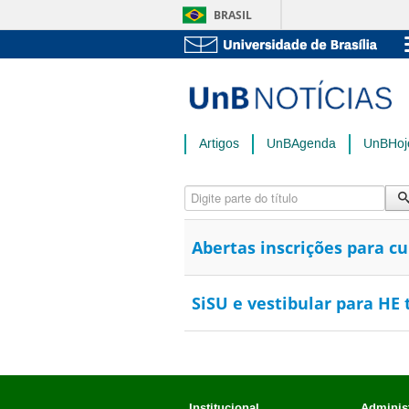
BRASIL
Artigos
UnBAgenda
UnBHoj
Digite parte do título
Abertas inscrições para 
SiSU e vestibular para HE 
Institucional
Administ