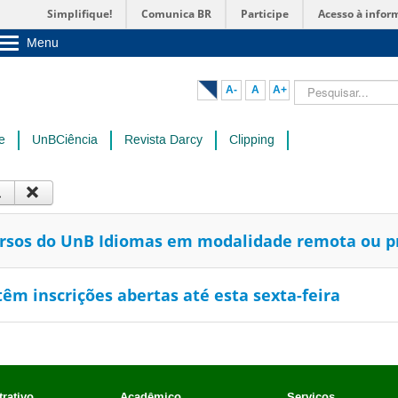
Simplifique!
Comunica BR
Participe
Acesso à infor
Menu
Sobre a UnB
Unidades acadêmicas
Pesquisar...
A-
A
A+
Estude na UnB
Graduação
Pós-Graduação
e
UnBCiência
Revista Darcy
Clipping
Administração
Servidor
cursos do UnB Idiomas em modalidade remota ou p
têm inscrições abertas até esta sexta-feira
rativo
Acadêmico
Serviços