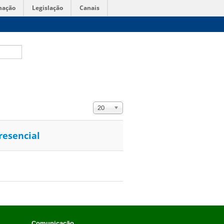
mação
Legislação
Canais
Exibir #
20
resencial
Comunicação