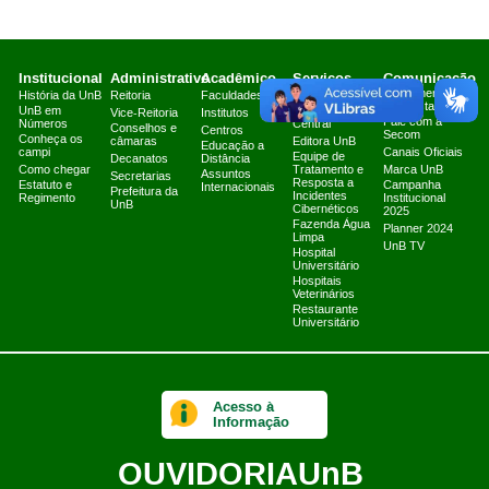
Institucional
Administrativo
Acadêmico
Serviços
Comunicação
Atendimento a
História da UnB
Reitoria
Faculdades
Arquivo Central
Jornalistas
UnB em
Biblioteca
Vice-Reitoria
Institutos
Fale com a
Números
Central
Conselhos e
Centros
Secom
Conheça os
câmaras
Editora UnB
Educação a
campi
Canais Oficiais
Equipe de
Decanatos
Distância
Como chegar
Tratamento e
Marca UnB
Assuntos
Secretarias
Resposta a
Estatuto e
Campanha
Internacionais
Prefeitura da
Incidentes
Regimento
Institucional
UnB
Cibernéticos
2025
Fazenda Água
Planner 2024
Limpa
UnB TV
Hospital
Universitário
Hospitais
Veterinários
Restaurante
Universitário
Acesso à
Informação
OUVIDORIA
UnB