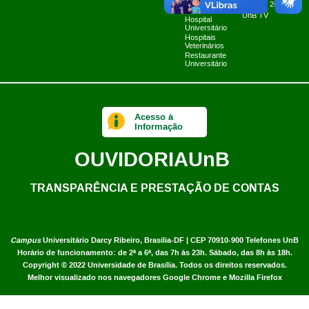
Fazenda Água
Planner 2024
Limpa
UnB TV
Hospital
Universitário
Hospitais
Veterinários
Restaurante
Universitário
Acesso à
Informação
OUVIDORIA
UnB
TRANSPARÊNCIA E PRESTAÇÃO DE CONTAS
Campus
Universitário Darcy Ribeiro,
Brasília-DF | CEP 70910-900
Telefones UnB
Horário de funcionamento: de 2ª a 6ª, das 7h às 23h. Sábado, das 8h às 18h.
Copyright © 2022
Universidade de Brasília
.
Todos os direitos reservados.
Melhor visualizado nos navegadores Google Chrome e Mozilla Firefox