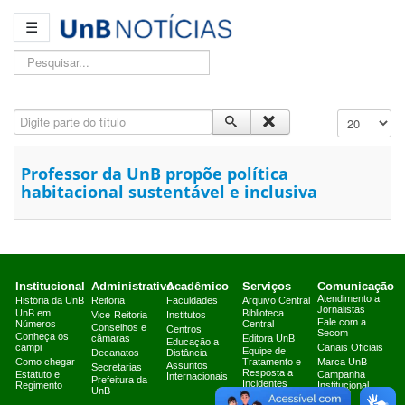
☰
Pesquisar...
Digite parte do título
Exibir #
Professor da UnB propõe política
habitacional sustentável e inclusiva
Institucional
Administrativo
Acadêmico
Serviços
Comunicação
Atendimento a
História da UnB
Reitoria
Faculdades
Arquivo Central
Jornalistas
UnB em
Biblioteca
Vice-Reitoria
Institutos
Fale com a
Números
Central
Conselhos e
Centros
Secom
Conheça os
câmaras
Editora UnB
Educação a
campi
Canais Oficiais
Equipe de
Decanatos
Distância
Como chegar
Tratamento e
Marca UnB
Assuntos
Secretarias
Resposta a
Estatuto e
Campanha
Internacionais
Prefeitura da
Incidentes
Regimento
Institucional
UnB
Cibernéticos
2025