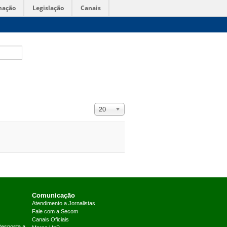
mação
Legislação
Canais
Exibir #
20
Comunicação
Atendimento a Jornalistas
Fale com a Secom
Canais Oficiais
Resposta a