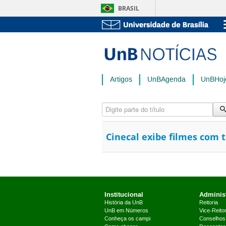
BRASIL
Artigos
UnBAgenda
UnBHoj
Digite parte do título
Cinecal exibe filmes com 
Institucional
Administ
História da UnB
Reitoria
UnB em Números
Vice-Reitor
Conheça os campi
Conselhos