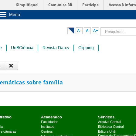
Simplifique!
Comunica BR
Participe
Acesso à infor
Menu
Sobre a UnB
Unidades acadêmicas
Pesquisar...
A-
A
A+
Estude na UnB
Graduação
Pós-Graduação
e
UnBCiência
Revista Darcy
Clipping
Administração
Servidor
temáticas sobre família
rativo
Acadêmico
Serviços
Faculdades
Arquivo Central
ia
Institutos
Biblioteca Central
 e câmaras
Centros
Editora UnB
Equipe de Tratamento e 