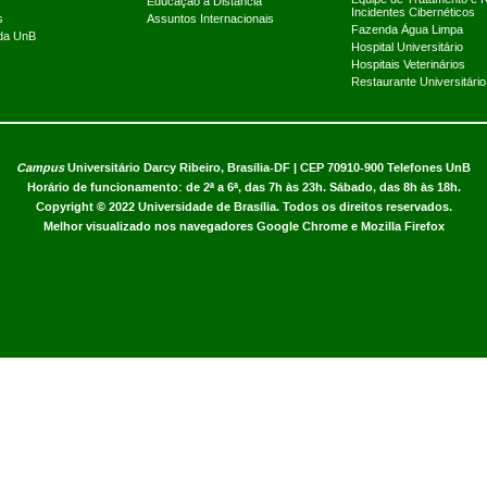
Educação a Distância
Incidentes Cibernéticos
s
Assuntos Internacionais
Fazenda Água Limpa
 da UnB
Hospital Universitário
Hospitais Veterinários
Restaurante Universitário
Campus
Universitário Darcy Ribeiro,
Brasília-DF | CEP 70910-900
Telefones UnB
Horário de funcionamento: de 2ª a 6ª, das 7h às 23h. Sábado, das 8h às 18h.
Copyright © 2022
Universidade de Brasília
.
Todos os direitos reservados.
Melhor visualizado nos navegadores Google Chrome e Mozilla Firefox