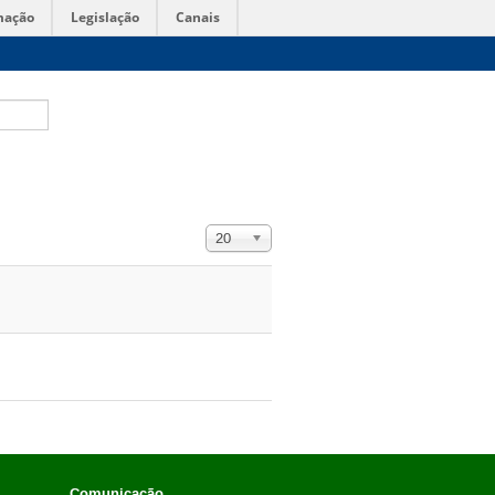
mação
Legislação
Canais
Exibir #
20
Comunicação