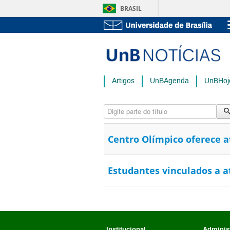
BRASIL
Artigos
UnBAgenda
UnBHoj
Digite parte do título
Centro Olímpico oferece at
Estudantes vinculados a a
Institucional
Administ