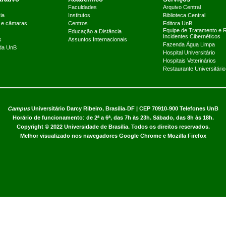
Faculdades
Arquivo Central
ia
Institutos
Biblioteca Central
 e câmaras
Centros
Editora UnB
Equipe de Tratamento e 
Educação a Distância
Incidentes Cibernéticos
s
Assuntos Internacionais
Fazenda Água Limpa
 da UnB
Hospital Universitário
Hospitais Veterinários
Restaurante Universitário
Campus
Universitário Darcy Ribeiro,
Brasília-DF | CEP 70910-900
Telefones UnB
Horário de funcionamento: de 2ª a 6ª, das 7h às 23h. Sábado, das 8h às 18h.
Copyright © 2022
Universidade de Brasília
.
Todos os direitos reservados.
Melhor visualizado nos navegadores Google Chrome e Mozilla Firefox