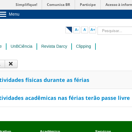
Simplifique!
Comunica BR
Participe
Acesso à infor
Menu
Sobre a UnB
Unidades acadêmicas
Pesquisar...
A-
A
A+
Estude na UnB
Graduação
Pós-Graduação
e
UnBCiência
Revista Darcy
Clipping
Administração
Servidor
ividades físicas durante as férias
tividades acadêmicas nas férias terão passe livre
rativo
Acadêmico
Serviços