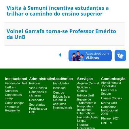
Visita à Semuni incentiva estudantes a
trilhar o caminho do ensino superior
Volnei Garrafa torna-se Professor Emérito
da UnB
Institucional
Administrativo
Acadêmico
Serviços
Comunicação
Atendimento a
História da UnB
Reitoria
Faculdades
Arquivo Central
Jornalistas
UnB em
Biblioteca
Vice-Reitoria
Institutos
Fale com a
Números
Central
Conselhos e
Centros
Secom
Conheça os
câmaras
Editora UnB
Educação a
campi
Canais Oficiais
Equipe de
Decanatos
Distância
Como chegar
Tratamento e
Marca UnB
Assuntos
Secretarias
Resposta a
Estatuto e
Campanha
Internacionais
Prefeitura da
Incidentes
Regimento
Institucional
UnB
Cibernéticos
2025
Fazenda Água
Planner 2024
Limpa
UnB TV
Hospital
Universitário