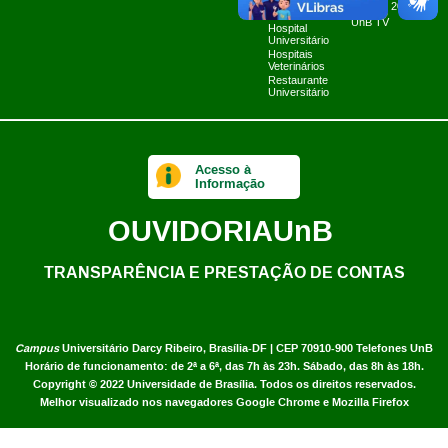
Fazenda Água
Planner 2024
Limpa
UnB TV
Hospital
Universitário
Hospitais
Veterinários
Restaurante
Universitário
Acesso à
Informação
OUVIDORIA
UnB
TRANSPARÊNCIA E PRESTAÇÃO DE CONTAS
Campus
Universitário Darcy Ribeiro,
Brasília-DF | CEP 70910-900
Telefones UnB
Horário de funcionamento: de 2ª a 6ª, das 7h às 23h. Sábado, das 8h às 18h.
Copyright © 2022
Universidade de Brasília
.
Todos os direitos reservados.
Melhor visualizado nos navegadores Google Chrome e Mozilla Firefox