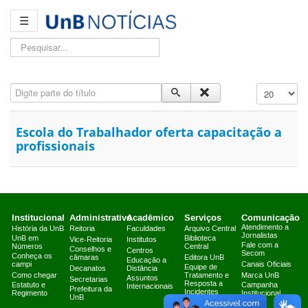
☰
Pesquisar...
Digite parte do título
Exibir #
Escola do Trabalhador oferta capacitação a
profissionais
Institucional
Administrativo
Acadêmico
Serviços
Comunicação
Atendimento a
História da UnB
Reitoria
Faculdades
Arquivo Central
Jornalistas
UnB em
Biblioteca
Vice-Reitoria
Institutos
Fale com a
Números
Central
Conselhos e
Centros
Secom
Conheça os
câmaras
Editora UnB
Educação a
campi
Canais Oficiais
Equipe de
Decanatos
Distância
Como chegar
Tratamento e
Marca UnB
Assuntos
Secretarias
Resposta a
Estatuto e
Campanha
Internacionais
Prefeitura da
Incidentes
Regimento
Institucional
UnB
Cibernéticos
2025