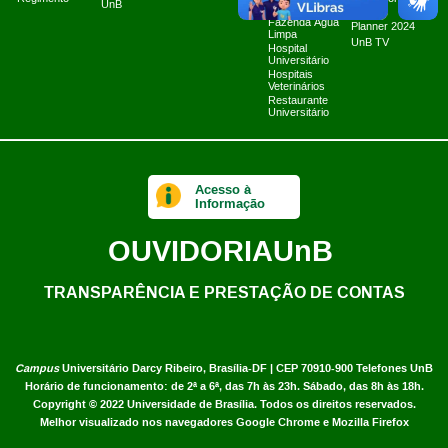
UnB
Cibernéticos
2025
Fazenda Água
Planner 2024
Limpa
UnB TV
Hospital
Universitário
Hospitais
Veterinários
Restaurante
Universitário
Acesso à
Informação
OUVIDORIA
UnB
TRANSPARÊNCIA E PRESTAÇÃO DE CONTAS
Campus
Universitário Darcy Ribeiro,
Brasília-DF | CEP 70910-900
Telefones UnB
Horário de funcionamento: de 2ª a 6ª, das 7h às 23h. Sábado, das 8h às 18h.
Copyright © 2022
Universidade de Brasília
.
Todos os direitos reservados.
Melhor visualizado nos navegadores Google Chrome e Mozilla Firefox