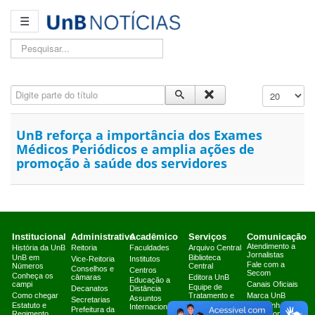
☰
Pesquisar...
Digite parte do título
Exibir #
UnB reforça a importância dos Exames
Médicos Periódicos e amplia ações de
promoção à saúde dos servidores
Institucional
Administrativo
Acadêmico
Serviços
Comunicação
Atendimento a
História da UnB
Reitoria
Faculdades
Arquivo Central
Jornalistas
UnB em
Biblioteca
Vice-Reitoria
Institutos
Fale com a
Números
Central
Conselhos e
Centros
Secom
Conheça os
câmaras
Editora UnB
Educação a
campi
Canais Oficiais
Equipe de
Decanatos
Distância
Como chegar
Tratamento e
Marca UnB
Assuntos
Secretarias
Resposta a
Estatuto e
Campanha
Internacionais
Prefeitura da
Incidentes
Regimento
Institucional