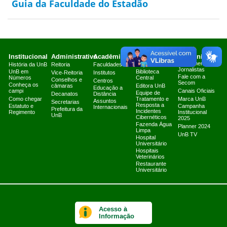
Guia da Faculdade do Estadão
Institucional
Administrativo
Acadêmico
Serviços
Comunicação
Atendimento a
História da UnB
Reitoria
Faculdades
Arquivo Central
Jornalistas
UnB em
Biblioteca
Vice-Reitoria
Institutos
Fale com a
Números
Central
Conselhos e
Centros
Secom
Conheça os
câmaras
Editora UnB
Educação a
campi
Canais Oficiais
Equipe de
Decanatos
Distância
Como chegar
Tratamento e
Marca UnB
Assuntos
Secretarias
Resposta a
Estatuto e
Campanha
Internacionais
Prefeitura da
Incidentes
Regimento
Institucional
UnB
Cibernéticos
2025
Fazenda Água
Planner 2024
Limpa
UnB TV
Hospital
Universitário
Hospitais
Veterinários
Restaurante
Universitário
Acesso à
Informação