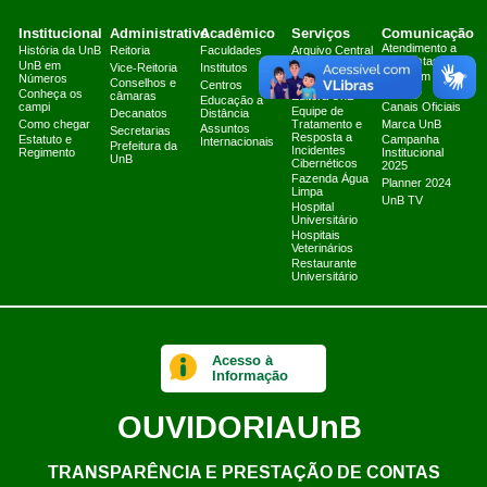
Institucional
Administrativo
Acadêmico
Serviços
Comunicação
Atendimento a
História da UnB
Reitoria
Faculdades
Arquivo Central
Jornalistas
UnB em
Biblioteca
Vice-Reitoria
Institutos
Fale com a
Números
Central
Conselhos e
Centros
Secom
Conheça os
câmaras
Editora UnB
Educação a
campi
Canais Oficiais
Equipe de
Decanatos
Distância
Como chegar
Tratamento e
Marca UnB
Assuntos
Secretarias
Resposta a
Estatuto e
Campanha
Internacionais
Prefeitura da
Incidentes
Regimento
Institucional
UnB
Cibernéticos
2025
Fazenda Água
Planner 2024
Limpa
UnB TV
Hospital
Universitário
Hospitais
Veterinários
Restaurante
Universitário
Acesso à
Informação
OUVIDORIA
UnB
TRANSPARÊNCIA E PRESTAÇÃO DE CONTAS